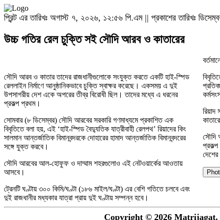
প্রিন্ট এর তারিখঃ অগাস্ট ৭, ২০২৬, ১২:৫৬ পি.এম || প্রকাশের তারিখঃ ডিসে
উচ্চ গতির রেল চুক্তি সই সৌদি আরব ও কাতারের
বর্তমা
সৌদি আরব ও কাতার তাদের রাজধানীগুলোকে সংযুক্ত করতে একটি হাই-স্পিড
বিবৃতি
রেললাইন নির্মাণে আনুষ্ঠানিকভাবে চুক্তি স্বাক্ষর করেছে। একসময় এ দুই
প্রতিব
উপসাগরীয় দেশ একে অপরের তীব্র বিরোধী ছিল। তাদের মধ্যে এ ধরনের
কর্মসংস
প্রকল্প প্রথম।
রিয়াদ
সোমবার (৮ ডিসেম্বর) সৌদি আরবের সরকারি গণমাধ্যমে প্রকাশিত এক
কাতারে
বিবৃতিতে বলা হয়, এই ‘হাই-স্পিড বৈদ্যুতিক যাত্রীবাহী রেলপথ’ রিয়াদের কিং
সৌদি আ
সালমান আন্তর্জাতিক বিমানবন্দরকে দোহারের হামাদ আন্তর্জাতিক বিমানবন্দরের
প্রকল্
সঙ্গে যুক্ত করবে।
দেশের 
সৌদি আরবের আল-হোফুফ ও দাম্মাম শহরগুলোও এই নেটওয়ার্কের আওতায়
আসবে।
Phot
ট্রেনটি ঘণ্টায় ৩০০ কিমি/ঘণ্টা (১৮৬ মাইল/ঘণ্টা) এর বেশি গতিতে চলবে এবং
দুই রাজধানীর মধ্যকার যাত্রা প্রায় দুই ঘণ্টায় সম্পন্ন হবে।
Copyright © 2026 Matrijagat. 