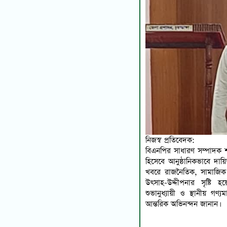
নিজস্ব প্রতিবেদক:
বিএনপির সাধারণ সম্পাদক শর
হিসেবে আনুষ্ঠানিকভাবে দায়িত্
খবরে রাজনৈতিক, সামাজিক ও
উৎসাহ-উদ্দীপনার সৃষ্টি হ
শুভানুধ্যায়ী ও স্থানীয় গণ্
আন্তরিক অভিনন্দন জানান।