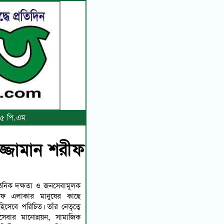
:৫৫ পি.এম
ুজ্জামান শরীফ
গঠনিক দক্ষতা ও জনসেবামূলক
শরীফ এলাকার মানুষের কাছে
হিসেবে পরিচিত। তাঁর নেতৃত্বে
েবার মানোন্নয়ন, সামাজিক