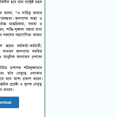
গতিশীল হবে বলে সংশ্লিষ্ট মহল
রীফ বলেন, “এ দায়িত্ব আমার
ায়বদ্ধতা। জনগণের আস্থা ও
্বোচ্চ আন্তরিকতা, সততা ও
ন, শান্তি-শৃঙ্খলা বজায় রাখা
ায়নে সকলের সহযোগিতা কামনা
তরের কর্মকর্তা-কর্মচারী,
 ও সাধারণ জনগণের সমন্বিত
ধ ও আধুনিক জনবান্ধব প্রশাসন
বাচিত প্রশাসক শরিফুজ্জামান
 তাঁর নেতৃত্বে এলাকার
 হবে বলে আশা প্রকাশ করেন।
ক প্রচেষ্টা ও সুদক্ষ নেতৃত্ব
িকা রাখবে।
wnload