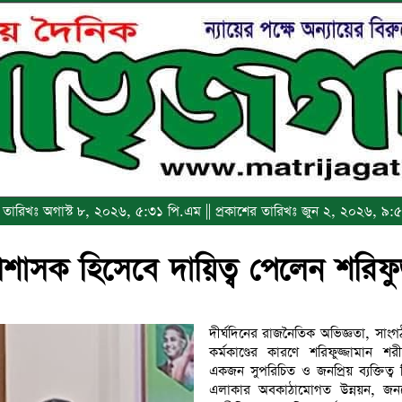
এর তারিখঃ অগাস্ট ৮, ২০২৬, ৫:৩১ পি.এম || প্রকাশের তারিখঃ জুন ২, ২০২৬, ৯
প্রশাসক হিসেবে দায়িত্ব পেলেন শরিফ
দীর্ঘদিনের রাজনৈতিক অভিজ্ঞতা, সাং
কর্মকাণ্ডের কারণে শরিফুজ্জামান 
একজন সুপরিচিত ও জনপ্রিয় ব্যক্তিত্ব 
এলাকার অবকাঠামোগত উন্নয়ন, জনস