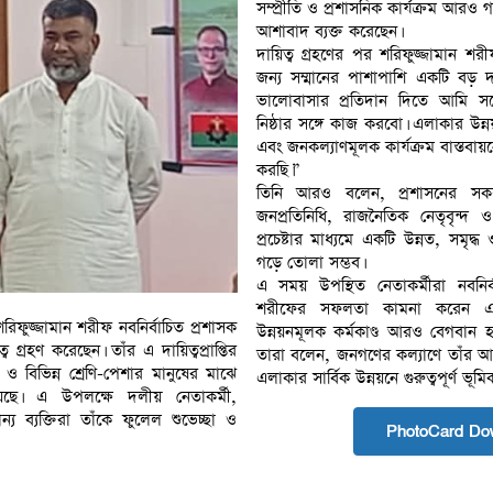
সম্প্রীতি ও প্রশাসনিক কার্যক্রম আরও 
আশাবাদ ব্যক্ত করেছেন।
দায়িত্ব গ্রহণের পর শরিফুজ্জামান শ
জন্য সম্মানের পাশাপাশি একটি বড় দ
ভালোবাসার প্রতিদান দিতে আমি সর
নিষ্ঠার সঙ্গে কাজ করবো। এলাকার উন্নয়
এবং জনকল্যাণমূলক কার্যক্রম বাস্তব
করছি।”
তিনি আরও বলেন, প্রশাসনের সকল স্
জনপ্রতিনিধি, রাজনৈতিক নেতৃবৃন্দ
প্রচেষ্টার মাধ্যমে একটি উন্নত, সমৃদ্
গড়ে তোলা সম্ভব।
এ সময় উপস্থিত নেতাকর্মীরা নবনির্
শরীফের সফলতা কামনা করেন এবং
িফুজ্জামান শরীফ নবনির্বাচিত প্রশাসক
উন্নয়নমূলক কর্মকাণ্ড আরও বেগবান
ব গ্রহণ করেছেন। তাঁর এ দায়িত্বপ্রাপ্তির
তারা বলেন, জনগণের কল্যাণে তাঁর আন্তরি
 বিভিন্ন শ্রেণি-পেশার মানুষের মাঝে
এলাকার সার্বিক উন্নয়নে গুরুত্বপূর্ণ ভূম
য়েছে। এ উপলক্ষে দলীয় নেতাকর্মী,
যমান্য ব্যক্তিরা তাঁকে ফুলেল শুভেচ্ছা ও
PhotoCard Do