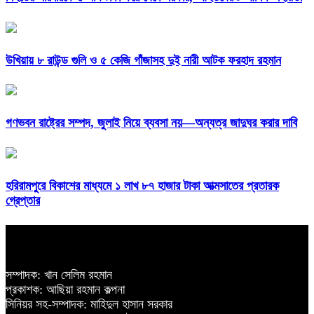
উখিয়ায় ৮ রাউন্ড গুলি ও ৫ কেজি গাঁজাসহ দুই নারী আটক ফরহাদ রহমান
গণভবন রাষ্ট্রের সম্পদ, জুলাই নিয়ে ব্যবসা নয়—অন্যত্র জাদুঘর করার দাবি
হরিরামপুরে বিকাশের মাধ্যমে ১ লাখ ৮৭ হাজার টাকা আত্মসাতের প্রতারক
গ্রেপ্তার
সম্পাদক: খান সেলিম রহমান
প্রকাশক: আছিয়া রহমান কল্পনা
সিনিয়র সহ-সম্পাদক: মাহিদুল হাসান সরকার