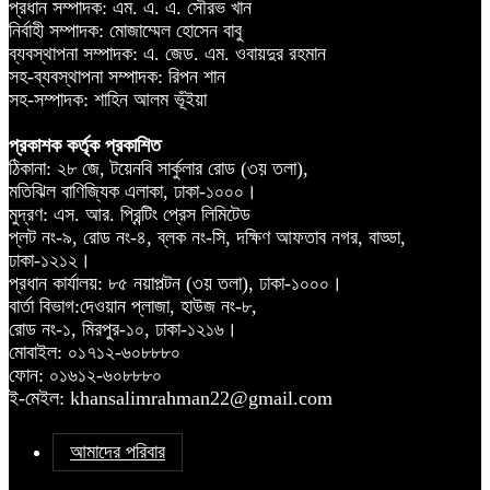
প্রধান সম্পাদক: এম. এ. এ. সৌরভ খান
নির্বাহী সম্পাদক: মোজাম্মেল হোসেন বাবু
ব্যবস্থাপনা সম্পাদক: এ. জেড. এম. ওবায়দুর রহমান
সহ-ব্যবস্থাপনা সম্পাদক: রিপন শান
সহ-সম্পাদক: শাহিন আলম ভূঁইয়া
প্রকাশক কর্তৃক প্রকাশিত
ঠিকানা: ২৮ জে, টয়েনবি সার্কুলার রোড (৩য় তলা),
মতিঝিল বাণিজ্যিক এলাকা, ঢাকা-১০০০।
মুদ্রণ: এস. আর. প্রিন্টিং প্রেস লিমিটেড
প্লট নং-৯, রোড নং-৪, ব্লক নং-সি, দক্ষিণ আফতাব নগর, বাড্ডা,
ঢাকা-১২১২।
প্রধান কার্যালয়: ৮৫ নয়াপল্টন (৩য় তলা), ঢাকা-১০০০।
বার্তা বিভাগ:দেওয়ান প্লাজা, হাউজ নং-৮,
রোড নং-১, মিরপুর-১০, ঢাকা-১২১৬।
মোবাইল: ০১৭১২-৬০৮৮৮০
ফোন: ০১৬১২-৬০৮৮৮০
ই-মেইল: khansalimrahman22@gmail.com
আমাদের পরিবার