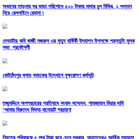
অভাবের তাড়নায় ঘর ভাড়া পরিশোধে ৫০০ টাকায় মাথার চুল বিক্রি, ২ সন্তান
নিয়ে রেললাইনে রেহানা।
দেবহাটায় কবি কাজী নজরুল এর মৃত্যু বার্ষিকী উৎযাপন উপলক্ষে প্রস্তুতি মূলক
সভা প্রকৌশলী
কোটচাঁদপুর ব্লাড ব্যাংকের উদ্যোগে বৃক্ষরোপণ কর্মসূচি
তজুমদ্দিনে অপপ্রচারের প্রতিবাদে সংবাদ সম্মেলন, শাহজাহান মিয়ার দাবি
‘আমার বিরুদ্ধে মিথ্যা-বানোয়াট প্রচারণা
নিহতের পরিবারকে ৫ লাখ টাকা করে দেবে সরকার, আহতদেরও আর্থিক সহায়তা