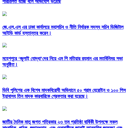
পরিচালিত হচ্ছে বলে অভিযোগ উঠেছে
জে,এস,এস এর ঢাকা কার্যালয়ে মহাসচিব ও নীতি নির্ধারক সদস্য সচিব ডিজিটাল
আইডি কার্ড হস্তান্তর করেন।
মহেশপুরে ‘জুলাই যোদ্ধা’দের নিয়ে এম পি মতিয়ার রহমান এর মতবিনিময় সভা
অনুষ্ঠিত।
ডিবি পুলিশের এক বিশেষ মাদকবিরোধী অভিযানে ৫০ গ্রাম হেরোইন ও ১০০ পিস
ইয়াবাসহ তিন মাদক কারবারিকে গ্রেফতার করা হয়েছে।
জাতীয় দৈনিক মাতৃ জগত পত্রিকার ২৩ তম প্রতিষ্ঠা বার্ষিকী উপলক্ষে সকল