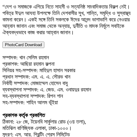
“দেশ ও সমাজকে এগিয়ে নিতে সাহসী ও সত্যনিষ্ঠ সাংবাদিকতার বিকল্প নেই।
পবিত্র ঈদুল আযহা উপলক্ষে তিনি দেশবাসীর সুখ, শান্তি, সমৃদ্ধি ও সুস্বাস্থ্য
কামনা করেন। একই সঙ্গে তিনি সকলকে ঈদের আনন্দ ভাগাভাগি করে নেওয়ার
আহ্বান জানান এবং সমাজ থেকে অন্যায়, দুর্নীতি ও মাদক নির্মূলে সবাইকে
ঐক্যবদ্ধভাবে কাজ করার আহ্বান জানান।
PhotoCard Download
সম্পাদক: খান সেলিম রহমান
প্রকাশক: আছিয়া রহমান কল্পনা
সিনিয়র সহ-সম্পাদক: মাহিদুল হাসান সরকার
প্রধান সম্পাদক: এম. এ. এ. সৌরভ খান
নির্বাহী সম্পাদক: মোজাম্মেল হোসেন বাবু
ব্যবস্থাপনা সম্পাদক: এ. জেড. এম. ওবায়দুর রহমান
সহ-ব্যবস্থাপনা সম্পাদক: রিপন শান
সহ-সম্পাদক: শাহিন আলম ভূঁইয়া
প্রকাশক কর্তৃক প্রকাশিত
ঠিকানা: ২৮ জে, টয়েনবি সার্কুলার রোড (৩য় তলা),
মতিঝিল বাণিজ্যিক এলাকা, ঢাকা-১০০০।
মুদ্রণ: এস. আর. প্রিন্টিং প্রেস লিমিটেড