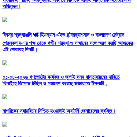
সাংবাদিক, পাঠক, শুভানুধ্যায়, এবং দেশবাসীকে জানাই আন্তরিক শুভেচ্ছা এবং
অভিনন্দন।
বিনম্র শ্রদ্ধাঞ্জলি 🕊️ হিউম্যান এইড ইন্টারন্যাশনাল ও বাংলাদেশ সেন্ট্রাল
প্রেসক্লাব-এর পক্ষ থেকে গভীর শ্রদ্ধা ও সম্মানের সঙ্গে স্মরণ করছি আজকের
এই শোকাবহ দিনটি।
০১-০৮-২০২৬ গণভোটের কার্যকর ও জুলাই সনদ বাস্তাবায়নের দাবিতে
ঝিনাইহে বিক্ষোভ মিছিল ও সমাবেশ করেছে জামায়াতে ইসলামী ,
নাগরিকের ন্যায়বিচার নিশ্চিত হওয়াটাই অ্যাটর্নি জেনারেলের স্বস্তি।