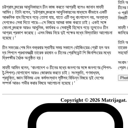
তিনি আ
চট্টগ্রাম বন্দরের আধুনিকায়নে চীন কাজ করতে আগ্রহী বলেও জানান মাহদী
চীনের 
আমিন। তিনি বলেন, ‘চট্টগ্রাম বন্দরকে আধুনিকায়নের মাধ্যমে কীভাবে একটি
ও প্রত
আঞ্চলিক হাব হিসেবে গড়ে তোলা যায়, যাতে এটি শুধু বাংলাদেশ নয়, অন্যান্য
বিষয়টি
দেশকেও সেবা দিতে পারে—সে বিষয়ে আমরা কাজ করতে চাই। একই সঙ্গে
মোংলা বন্দরকে আরও আধুনিক, কার্যকর ও সেবামুখী হিসেবে গড়ে তুলতেও চীন
মাহদী 
আগ্রহ প্রকাশ করেছে। এসব বিষয় নিয়ে দুই পক্ষের মধ্যে বিস্তারিত আলোচনা
জানিয়
হয়েছে।’
তিনি আ
চীন সফরের শেষ দিন শুক্রবার স্থানীয় সময় সকালে বেইজিংয়ের গ্রেট হল অব
তারেক 
দ্য পিপলে প্রধানমন্ত্রী তারেক রহমান ও চীনের প্রেসিডেন্ট শি জিনপিংয়ের মধ্যে
সহযোগ
দ্বিপক্ষীয় বৈঠক অনুষ্ঠিত হয়।
সংবাদ স
মাহদী আমিন বলেন, ‘বাংলাদেশ ও চীনের মধ্যে জনগণের সঙ্গে জনগণের (পিপল-
প্রেস 
টু-পিপল) যোগাযোগ আরও জোরদার করতে চাই। সংস্কৃতি, গণমাধ্যম,
প্রযুক্তি, জ্ঞান বিনিময় এবং কর্মসংস্থান সৃষ্টিসহ বিভিন্ন বিষয়ে দুই দেশের
Phot
সম্পর্ক আরও গভীর করার বিষয়ে আলোচনা হয়েছে।’
Copyright © 2026 Matrijagat. 