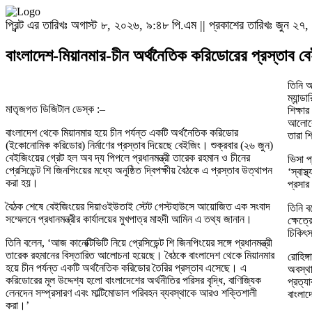
প্রিন্ট এর তারিখঃ অগাস্ট ৮, ২০২৬, ৯:৪৮ পি.এম || প্রকাশের তারিখঃ জুন ২
বাংলাদেশ-মিয়ানমার-চীন অর্থনৈতিক করিডোরের প্রস্তাব ব
তিনি আ
ম্যান্
মাতৃজগত ডিজিটাল ডেস্ক :–
শিক্ষা
আলোকে 
বাংলাদেশ থেকে মিয়ানমার হয়ে চীন পর্যন্ত একটি অর্থনৈতিক করিডোর
তারা 
(ইকোনোমিক করিডোর) নির্মাণের প্রস্তাব দিয়েছে বেইজিং। শুক্রবার (২৬ জুন)
বেইজিংয়ের গ্রেট হল অব দ্য পিপলে প্রধানমন্ত্রী তারেক রহমান ও চীনের
ভিসা প
প্রেসিডেন্ট শি জিনপিংয়ের মধ্যে অনুষ্ঠিত দ্বিপক্ষীয় বৈঠকে এ প্রস্তাব উত্থাপন
‘স্বাস
করা হয়।
প্রসার
বৈঠক শেষে বেইজিংয়ের দিয়াওইউতাই স্টেট গেস্টহাউসে আয়োজিত এক সংবাদ
তিনি ব
সম্মেলনে প্রধানমন্ত্রীর কার্যালয়ের মুখপাত্র মাহদী আমিন এ তথ্য জানান।
ক্ষেত্
চিকিৎ
তিনি বলেন, ‘আজ কানেক্টিভিটি নিয়ে প্রেসিডেন্ট শি জিনপিংয়ের সঙ্গে প্রধানমন্ত্রী
তারেক রহমানের বিস্তারিত আলোচনা হয়েছে। বৈঠকে বাংলাদেশ থেকে মিয়ানমার
রোহিঙ্
হয়ে চীন পর্যন্ত একটি অর্থনৈতিক করিডোর তৈরির প্রস্তাব এসেছে। এ
অবস্থা
করিডোরের মূল উদ্দেশ্য হলো বাংলাদেশের অর্থনীতির পরিসর বৃদ্ধি, বাণিজ্যিক
প্রত্
লেনদেন সম্প্রসারণ এবং মাল্টিমোডাল পরিবহন ব্যবস্থাকে আরও শক্তিশালী
বাংলা
করা।’