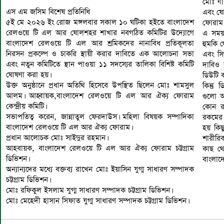
মোঃ যাক
এস এম জসিম বিশেষ প্রতিনিধি
এবং ষো
৫ই মে ২০২৬ ইং রোজ মঙ্গলবার সকাল ১০ ঘটিকা হইতে বাংলাদেশ
ফোরাম 
রেলওয়ে টি এল আর ষোলশহর শাখার নবগঠিত কমিটির উদ্যোগে
এ সময়
বাংলাদেশ রেলওয়ে টি এল আর শ্রমিকদের নানাবিধ প্রতিকূলতা
হুমকি থ
নিরসন প্রকল্পে ও চাকরি স্থায়ী করার দাবিতে এক আলোচনা সভা
এবং সি
এবং নতুন কমিটিতে স্থান পাওয়া ১১ সদস্যের তালিকা বিশিষ্ট কমিটি
দাবিও 
ঘোষণা করা হয়।
ডিউটি 
উক্ত অনুষ্ঠানে প্রধান অতিথি হিসেবে উপস্থিত ছিলেন মোঃ শামসুল
কিন্তু
আলম। আহ্বায়ক,বাংলাদেশ রেলওয়ে টি এল আর ঐক্য ফোরাম
গুলো আ
কেন্দ্রীয় কমিটি।
কোন রক
সভাপতিত্ব করেন, জান্নাতুল ফেরদাউস। মহিলা বিষয়ক সম্পাদিকা
রকমের 
বাংলাদেশ রেলওয়ে টি এল আর ঐক্য ফোরাম।
হয় কি
প্রধান আলোচক মোঃ সাইদুর রহমান।
শারীরিক
আহবায়ক, বাংলাদেশ রেলওয়ে টি এল আর ঐক্য ফোরাম চট্টগ্রাম
কাছ থেক
ডিভিশন।
বাংলাদ
অন্যান্যদের মধ্যে বক্তব্য রাখেন মোঃ ইয়াসিন যুগ্ম সাধারণ সম্পাদক
চট্টগ্রাম ডিভিশন।
মোঃ রফিকুল ইসলাম যুগ্ম সাধারণ সম্পাদক চট্টগ্রাম ডিভিশন।
মোঃ মেহেদী হাসান সিফাত যুগ্ম সাধারণ সম্পাদক চট্টগ্রাম ডিভিশন।