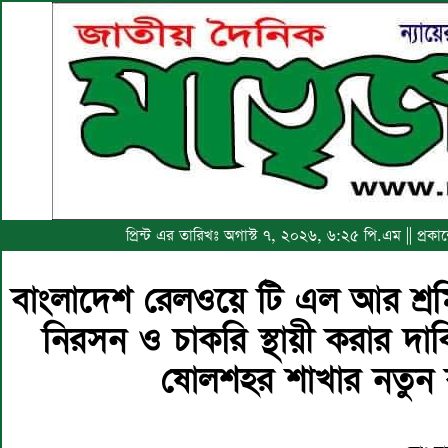
প্রিন্ট এর তারিখঃ অগাস্ট ৭, ২০২৬, ৬:২৫ পি.এম || প্
বাংলাদেশ রেলওয়ে টি এল আর শ্রম
নিরসন ও চাকরি স্থায়ী করার 
ষোলশহর শাখার নতুন 