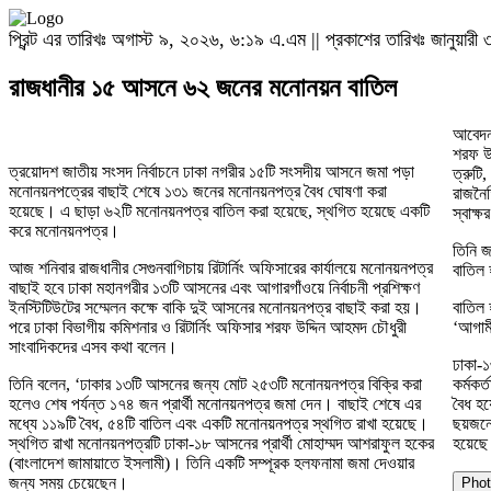
প্রিন্ট এর তারিখঃ অগাস্ট ৯, ২০২৬, ৬:১৯ এ.এম || প্রকাশের তারিখঃ জানুয়া
রাজধানীর ১৫ আসনে ৬২ জনের মনোনয়ন বাতিল
আবেদন
শরফ উদ্
ত্রয়োদশ জাতীয় সংসদ নির্বাচনে ঢাকা নগরীর ১৫টি সংসদীয় আসনে জমা পড়া
ত্রুটি
মনোনয়নপত্রের বাছাই শেষে ১৩১ জনের মনোনয়নপত্র বৈধ ঘোষণা করা
রাজনৈত
হয়েছে। এ ছাড়া ৬২টি মনোনয়নপত্র বাতিল করা হয়েছে, স্থগিত হয়েছে একটি
স্বাক্
করে মনোনয়নপত্র।
তিনি জ
আজ শনিবার রাজধানীর সেগুনবাগিচায় রিটার্নিং অফিসারের কার্যালয়ে মনোনয়নপত্র
বাতিল হ
বাছাই হবে ঢাকা মহানগরীর ১৩টি আসনের এবং আগারগাঁওয়ে নির্বাচনী প্রশিক্ষণ
ইনস্টিটিউটের সম্মেলন কক্ষে বাকি দুই আসনের মনোনয়নপত্র বাছাই করা হয়।
বাতিল 
পরে ঢাকা বিভাগীয় কমিশনার ও রিটার্নিং অফিসার শরফ উদ্দিন আহমদ চৌধুরী
‘আগামী
সাংবাদিকদের এসব কথা বলেন।
ঢাকা-১
তিনি বলেন, ‘ঢাকার ১৩টি আসনের জন্য মোট ২৫৩টি মনোনয়নপত্র বিক্রি করা
কর্মক
হলেও শেষ পর্যন্ত ১৭৪ জন প্রার্থী মনোনয়নপত্র জমা দেন। বাছাই শেষে এর
বৈধ হ
মধ্যে ১১৯টি বৈধ, ৫৪টি বাতিল এবং একটি মনোনয়নপত্র স্থগিত রাখা হয়েছে।
ছয়জনে
স্থগিত রাখা মনোনয়নপত্রটি ঢাকা-১৮ আসনের প্রার্থী মোহাম্মদ আশরাফুল হকের
হয়েছ
(বাংলাদেশ জামায়াতে ইসলামী)। তিনি একটি সম্পূরক হলফনামা জমা দেওয়ার
জন্য সময় চেয়েছেন।
Phot