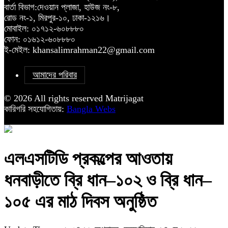
বার্তা বিভাগ:দেওয়ান প্লাজা, হাউজ নং-৮,
রোড নং-১, মিরপুর-১০, ঢাকা-১২১৬।
মোবাইল: ০১৭১২-৬০৮৮৮০
ফোন: ০১৬১২-৬০৮৮৮০
ই-মেইল: khansalimrahman22@gmail.com
আমাদের পরিবার
© 2026 All rights reserved Matrijagat
কারিগরি সহযোগিতায়:
Bangla Webs
এলএসটিডি প্রকল্পের আওতায়
ধনবাড়ীতে ব্রি ধান–১০২ ও ব্রি ধান–
১০৫ এর মাঠ দিবস অনুষ্ঠিত