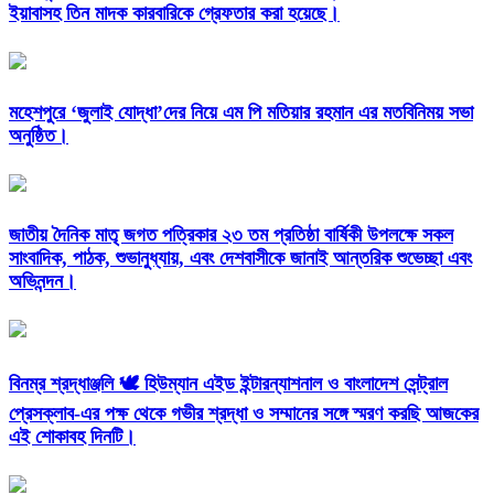
ইয়াবাসহ তিন মাদক কারবারিকে গ্রেফতার করা হয়েছে।
মহেশপুরে ‘জুলাই যোদ্ধা’দের নিয়ে এম পি মতিয়ার রহমান এর মতবিনিময় সভা
অনুষ্ঠিত।
জাতীয় দৈনিক মাতৃ জগত পত্রিকার ২৩ তম প্রতিষ্ঠা বার্ষিকী উপলক্ষে সকল
সাংবাদিক, পাঠক, শুভানুধ্যায়, এবং দেশবাসীকে জানাই আন্তরিক শুভেচ্ছা এবং
অভিনন্দন।
বিনম্র শ্রদ্ধাঞ্জলি 🕊️ হিউম্যান এইড ইন্টারন্যাশনাল ও বাংলাদেশ সেন্ট্রাল
প্রেসক্লাব-এর পক্ষ থেকে গভীর শ্রদ্ধা ও সম্মানের সঙ্গে স্মরণ করছি আজকের
এই শোকাবহ দিনটি।