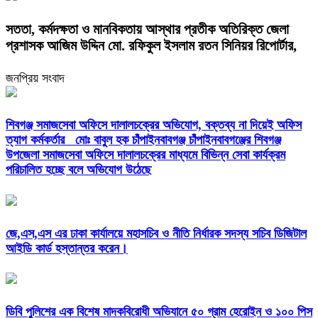
সততা, কর্মদক্ষতা ও মানবিকতায় আস্থার প্রতীক অতিরিক্ত জেলা
প্রশাসক আজিম উদ্দিন মো. রফিকুল ইসলাম রতন সিনিয়র রিপোর্টার,
জনপ্রিয় সংবাদ
শিবগঞ্জ সমাজসেবা অফিসে দালালচক্রের অভিযোগ, বক্তব্য না দিয়েই অফিস
ত্যাগ কর্মকর্তার মোঃ বাবুল হক চাঁপাইনবাবগঞ্জ চাঁপাইনবাবগঞ্জের শিবগঞ্জ
উপজেলা সমাজসেবা অফিসে দালালচক্রের মাধ্যমে বিভিন্ন সেবা কার্যক্রম
পরিচালিত হচ্ছে বলে অভিযোগ উঠেছে
জে,এস,এস এর ঢাকা কার্যালয়ে মহাসচিব ও নীতি নির্ধারক সদস্য সচিব ডিজিটাল
আইডি কার্ড হস্তান্তর করেন।
ডিবি পুলিশের এক বিশেষ মাদকবিরোধী অভিযানে ৫০ গ্রাম হেরোইন ও ১০০ পিস