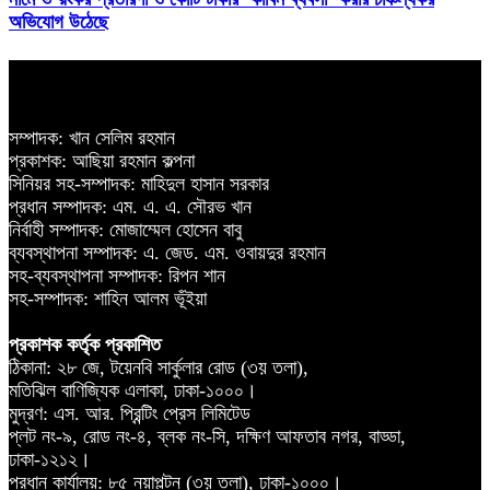
অভিযোগ উঠেছে
সম্পাদক: খান সেলিম রহমান
প্রকাশক: আছিয়া রহমান কল্পনা
সিনিয়র সহ-সম্পাদক: মাহিদুল হাসান সরকার
প্রধান সম্পাদক: এম. এ. এ. সৌরভ খান
নির্বাহী সম্পাদক: মোজাম্মেল হোসেন বাবু
ব্যবস্থাপনা সম্পাদক: এ. জেড. এম. ওবায়দুর রহমান
সহ-ব্যবস্থাপনা সম্পাদক: রিপন শান
সহ-সম্পাদক: শাহিন আলম ভূঁইয়া
প্রকাশক কর্তৃক প্রকাশিত
ঠিকানা: ২৮ জে, টয়েনবি সার্কুলার রোড (৩য় তলা),
মতিঝিল বাণিজ্যিক এলাকা, ঢাকা-১০০০।
মুদ্রণ: এস. আর. প্রিন্টিং প্রেস লিমিটেড
প্লট নং-৯, রোড নং-৪, ব্লক নং-সি, দক্ষিণ আফতাব নগর, বাড্ডা,
ঢাকা-১২১২।
প্রধান কার্যালয়: ৮৫ নয়াপল্টন (৩য় তলা), ঢাকা-১০০০।