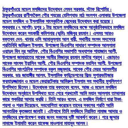
ঠাকুরগাঁওয়ে মডেল মসজিদের উদ্বোধন লেমন সরকার, স্টাফ রিপোর্টার :
ঠাকুরগাঁওয়ের রাণীশংকৈল পৌর শহরের হেলিপ্যাড মাঠ সংলগ্ন এলাকায় উপজেলা
মডেল মসজিদ ও ইসলামিক সাংস্কৃতিক কেন্দ্রের উদ্বোধন করা হয়েছে।
শুক্রবার (৭ আগষ্ট) দুপুর ১ টায় মডেল মসজিদের কক্ষে আনুষ্ঠানিকভাবে মসজিদ
উদ্বোধন করেন সহকারী কমিশনার (ভূমি) মজিবুর রহমান। এসময় আরও
বক্তব্য দেন- থানার ওসি আমানুল্লাহ আল বারী, স্থানীয় সংসদ সদস্যের
প্রতিনিধি জমিরুল ইসলাম, উপজেলা বিএনপির সাধারণ সম্পাদক আল্লামা
ওয়াদুদ বিন নূর আলিফ, পৌর বিএনপির সভাপতি অধ্যাপক শাহাজান আলী,
উপজেলা জামায়াতের সাবেক আমীর মিজানুর রহমান মাস্টার প্রমুখ। এছাড়াও
সাবেক সাংসদ ইয়াসিন আলী, পৌর বিএনপির সম্পাদক মহসিন আলী, উপজেলা
বিএনপির সাংগঠনিক সম্পাদক বকুল মজুমদার, সাবেক পৌর মেয়র আলমগীর
সরকার, ডাঃ জাহাঙ্গীর আলম, ইসলামিক ফাউন্ডেশনের ফিল্ড সুপারভাইজার
ফরহাদুজ্জামান ও মডেল কেয়ারটেকার আমিরুল ইসলাম সহ স্থানীয় মুসল্লিগণ
উপস্থিত ছিলেন। উদ্বোধক তার বক্তব্যে বলেন, আজ এ মডেল মসজিদ
উদ্বোধন অনুষ্ঠানে উপস্থিত হতে পেরে প্রথমেই আমি মহান আল্লাহ তাআলার
কাছে শুকরিয়া আদায় করছি। তিনি আরও বলেন, এ মসজিদ নির্মাণে যারা টাকা-
পয়সা ও শ্রম দিয়েছেন, সহযোগিতা করেছেন তাদের সকলের প্রতি আমি
আন্তরিক কৃতজ্ঞতা জানাই। এইসাথে তিনি মসজিদে নিয়মিত নামাজ আদায় ও
মসজিদের রক্ষণাবেক্ষণ করার জন্য সকলের দৃষ্টি আকর্ষণ করেন। পরে জুম্মার
নামাজে ইমামতি করেন হাফেজ মাওলানা মাহাবুব আলম।