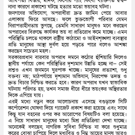
আধিপত্য বিস্তার, মাদক, কিশোর গ্যাং কিংবা ব্যক্তিগত দ্বন্দ্ব—
নানা কারণে প্রকাশ্যে ঘটছে হত্যার মতো ভয়াবহ ঘটনা।
জনগণের অভিযোগ, অপরাধীরা দ্রুত জামিন পেয়ে আবার
এলাকায় ফিরে আসছে। ফলে ভুক্তভোগী পরিবার যেমন
নিরাপত্তাহীনতায় ভুগছে, তেমনি সাধারণ মানুষও মনে করছেন
অপরাধের বিরুদ্ধে কার্যকর ভয় বা প্রতিরোধ কমে যাচ্ছে। এমন
পরিস্থিতি চলতে থাকলে রাষ্ট্রীয় কাঠামো ও আইনশৃঙ্খলা ব্যবস্থার
প্রতি মানুষের আস্থা দুর্বল হয়ে পড়তে পারে বলেও আশঙ্কা
করছেন সচেতন মহল।
সরকারপ্রধান বারবার অপরাধ দমনে কঠোর হুঁশিয়ারি দিলেও
স্থানীয় পর্যায়ে কেন পরিস্থিতির দৃশ্যমান উন্নতি হচ্ছে না— সেই
প্রশ্নও এখন জনমনে ঘুরপাক খাচ্ছে। মানুষের প্রত্যাশা, শুধু
বক্তব্য নয়; মাঠপর্যায়ে দৃশ্যমান অভিযান, নিরপেক্ষ তদন্ত ও
দ্রুত বিচার নিশ্চিত করতে হবে। কারণ অপরাধ যখন স্বাভাবিক
ঘটনায় পরিণত হয়, তখন সমাজ ধীরে ধীরে ভয়ংকর অস্থিরতার
দিকে এগিয়ে যায়।
এরই মধ্যে নতুন করে আলোচনায় এসেছে বগুড়াকে সিটি
কর্পোরেশন ঘোষণা দিয়ে গ্যাজেট প্রকাশ করা হয়েছে এবং সাথে
কিছু যান বহনের ওপর কর আরোপের বিষয়টিও বলা হয়েছে।
এ নিয়ে সাধারণ মানুষের মধ্যে মিশ্র প্রতিক্রিয়া দেখা যাচ্ছে।
অনেকেই বলছেন, নাগরিক সুবিধা নিশ্চিত না করে শুধুমাত্র
করের বোঝা চাপিয়ে দিলে মধ্যবিত্ত ও নিম্ন আয়ের মানুষ আরও