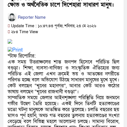
ক্ষোভ ও অর্থনৈতিক চাপে দিশেহারা সাধারণ মানুষ।
Reporter Name
Update Time : ১০:৪৭:৪৩ পূর্বাহ্ন, শনিবার, ২৩ মে ২০২৬
২৮৪ Time View
স্টাফ রিপোর্টার:
এক সময় উত্তরাঞ্চলের শান্ত জনপদ হিসেবে পরিচিত ছিল
বগুড়া। শিক্ষা, ব্যবসা-বাণিজ্য ও সাংস্কৃতিক ঐতিহ্যের জন্য
পরিচিত এই জেলা এখন ক্রমেই ভয় ও আতঙ্কের নগরীতে
পরিণত হচ্ছে বলে অভিযোগ উঠছে সাধারণ মানুষের মুখে মুখে।
কেউ বলছেন “খুনের মহানগর”, আবার কেউ আরও কঠোর
ভাষায় বলছেন “খুনের রাজধানী বগুড়া”।
সাম্প্রতিক সময়ে জেলার আইনশৃঙ্খলা পরিস্থিতি নিয়ে জনমনে
গভীর উদ্বেগ তৈরি হয়েছে। একই দিনে তিনটি হত্যাকাণ্ডের
মতো ঘটনা মানুষকে আতঙ্কিত করে তুলেছে। চলতি বছরের ছয়
মাসও পূর্ণ হয়নি, অথচ গত বছরের তুলনায় হত্যাকাণ্ডের সংখ্যা
বেড়েছে বলে বিভিন্ন মহলে আলোচনা চলছে। সামান্য বিরোধ,