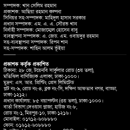
সম্পাদক: খান সেলিম রহমান
প্রকাশক: আছিয়া রহমান কল্পনা
সিনিয়র সহ-সম্পাদক: মাহিদুল হাসান সরকার
প্রধান সম্পাদক: এম. এ. এ. সৌরভ খান
নির্বাহী সম্পাদক: মোজাম্মেল হোসেন বাবু
ব্যবস্থাপনা সম্পাদক: এ. জেড. এম. ওবায়দুর রহমান
সহ-ব্যবস্থাপনা সম্পাদক: রিপন শান
সহ-সম্পাদক: শাহিন আলম ভূঁইয়া
প্রকাশক কর্তৃক প্রকাশিত
ঠিকানা: ২৮ জে, টয়েনবি সার্কুলার রোড (৩য় তলা),
মতিঝিল বাণিজ্যিক এলাকা, ঢাকা-১০০০।
মুদ্রণ: এস. আর. প্রিন্টিং প্রেস লিমিটেড
প্লট নং-৯, রোড নং-৪, ব্লক নং-সি, দক্ষিণ আফতাব নগর, বাড্ডা,
ঢাকা-১২১২।
প্রধান কার্যালয়: ৮৫ নয়াপল্টন (৩য় তলা), ঢাকা-১০০০।
বার্তা বিভাগ:দেওয়ান প্লাজা, হাউজ নং-৮,
রোড নং-১, মিরপুর-১০, ঢাকা-১২১৬।
মোবাইল: ০১৭১২-৬০৮৮৮০
ফোন: ০১৬১২-৬০৮৮৮০