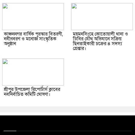
কাঞ্চননগর বার্ষিক পুরস্কার বিতরণী,
ময়মনসিংহে কোতোয়ালী থানা ও
নবীনবরণ ও মনোজ্ঞ সাংস্কৃতিক
ডিবির যৌথ অভিযানে সক্রিয়
অনুষ্ঠান
ছিনতাইকারী চক্রের ৪ সদস্য
গ্রেপ্তার।
শ্রীপুর উপজেলা রিপোর্টার্স ক্লাবের
নবনির্বাচিত কমিটি ঘোষণা।