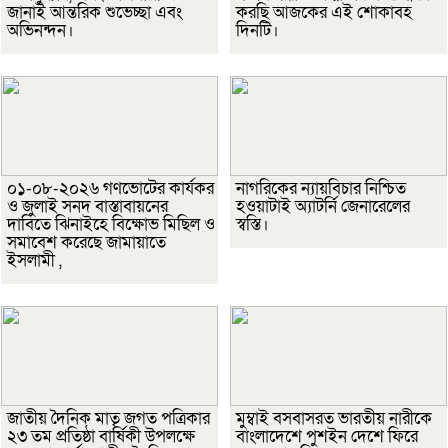
জানাই আন্তরিক শুভেচ্ছা এবং
করছি আজকের এই শোকাবহ
অভিনন্দন।
দিনটি।
০১-০৮-২০২৬ গণভোটের কার্যকর
নাগরিকের ন্যায়বিচার নিশ্চিত
ও জুলাই সনদ বাস্তাবায়নের
হওয়াটাই অ্যাটর্নি জেনারেলের
দাবিতে ঝিনাইহে বিক্ষোভ মিছিল ও
স্বস্তি।
সমাবেশ করেছে জামায়াতে
ইসলামী ,
জাতীয় দৈনিক মাতৃ জগত পত্রিকার
মুম্বাই বসবাসরত ভারতীয় নারীকে
২৩ তম প্রতিষ্ঠা বার্ষিকী উপলক্ষে
বাংলাদেশে পুশইন দেশে ফিরে