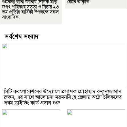
শুভেচ্ছা বার্তা জাতীয় দৈনিক মাতৃ
যেতে আকুতি
জগৎ পত্রিকার সততা ও নিষ্ঠার ২৩
তম প্রতিষ্ঠা বার্ষিকী উপলক্ষে সকল
সাংবাদিক,
সর্বশেষ সংবাদ
সিটি করপোরেশনের উদ্যোগে প্রসাশক মোহাম্মদ রুকুনুজ্জামান
রুকন, এর সাথে আলোচনা ময়মনসিংহ জেলায় অটো চালকদের
প্রথম ড্রাইভিং কার্ড প্রদান শুরু