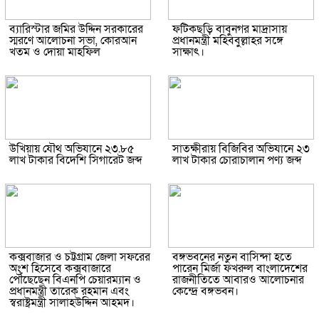
ব্যারিস্টার জমির উদ্দিন সরকারের
ফটিকছড়ি বাবুনগর মাদ্রাসায়
স্মরণে আলোচনা সভা, কোরআন
প্রধানমন্ত্রী মহিববুল্লাহর সঙ্গে
খতম ও দোয়া মাহফিল
সাক্ষাৎ।
উখিয়ায় যৌথ অভিযানে ২৩.৮৫
সাতক্ষীরায় বিজিবির অভিযানে ২৩
লাখ টাকার বিদেশি সিগারেট জব্দ
লাখ টাকার চোরাচালান পণ্য জব্দ
কক্সবাজার ও চট্টগ্রাম জেলা সফরের
বঙ্গভবনের নতুন বাসিন্দা হতে
অংশ হিসেবে কক্সবাজারে
পারেন মির্জা ফখরুল বাংলাদেশের
পৌঁছেছেন বিএনপি চেয়ারম্যান ও
রাজনীতিতে আবারও আলোচনার
প্রধানমন্ত্রী তারেক রহমান এবং
কেন্দ্রে বঙ্গভবন।
স্বরাষ্ট্রমন্ত্রী সালাহউদ্দিন আহমদ।