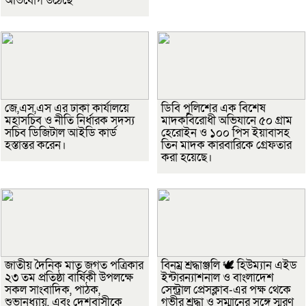
অভিযোগ উঠেছে
জে,এস,এস এর ঢাকা কার্যালয়ে
ডিবি পুলিশের এক বিশেষ
মহাসচিব ও নীতি নির্ধারক সদস্য
মাদকবিরোধী অভিযানে ৫০ গ্রাম
সচিব ডিজিটাল আইডি কার্ড
হেরোইন ও ১০০ পিস ইয়াবাসহ
হস্তান্তর করেন।
তিন মাদক কারবারিকে গ্রেফতার
করা হয়েছে।
জাতীয় দৈনিক মাতৃ জগত পত্রিকার
বিনম্র শ্রদ্ধাঞ্জলি 🕊️ হিউম্যান এইড
২৩ তম প্রতিষ্ঠা বার্ষিকী উপলক্ষে
ইন্টারন্যাশনাল ও বাংলাদেশ
সকল সাংবাদিক, পাঠক,
সেন্ট্রাল প্রেসক্লাব-এর পক্ষ থেকে
শুভানুধ্যায়, এবং দেশবাসীকে
গভীর শ্রদ্ধা ও সম্মানের সঙ্গে স্মরণ