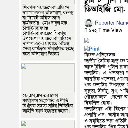
ডিআইজি মো. খ
শিবগঞ্জ সমাজসেবা অফিসে
দালালচক্রের অভিযোগ, বক্তব্য
না দিয়েই অফিস ত্যাগ
Reporter Nam
কর্মকর্তার মোঃ বাবুল হক
চাঁপাইনবাবগঞ্জ
১৭২ Time View
চাঁপাইনবাবগঞ্জের শিবগঞ্জ
উপজেলা সমাজসেবা অফিসে
দালালচক্রের মাধ্যমে বিভিন্ন
সেবা কার্যক্রম পরিচালিত হচ্ছে
বলে অভিযোগ উঠেছে
নিজস্ব প্রতিবেদক:
জাতীয় দৈনিক মাতৃ জগত
আজ টুরিস্ট পুলিশ রাঙ
জন্মদিন। এ শুভক্ষণে 
আন্তরিক শুভেচ্ছা, প্রা
শুভ জন্মদিন উপলক্ষ
সুস্থতা, দীর্ঘায়ু, সু
জে,এস,এস এর ঢাকা
গৌরবোজ্জ্বল। দেশের আই
কার্যালয়ে মহাসচিব ও নীতি
বিকশিত হোক।
নির্ধারক সদস্য সচিব ডিজিটাল
জন্মদিনের এই বিশেষ 
আইডি কার্ড হস্তান্তর করেন।
প্রশান্তি এবং অসীম আনন্দ
ও সমৃদ্ধিতে ভরা প্রতিটি ম
শুভ জন্মদিন, প্রিয় 