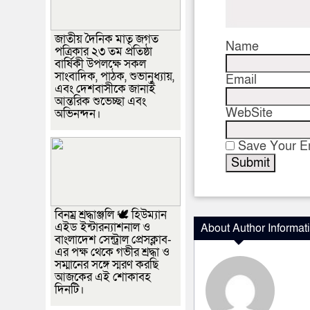
জাতীয় দৈনিক মাতৃ জগত
Name
পত্রিকার ২৩ তম প্রতিষ্ঠা
বার্ষিকী উপলক্ষে সকল
সাংবাদিক, পাঠক, শুভানুধ্যায়,
Email
এবং দেশবাসীকে জানাই
আন্তরিক শুভেচ্ছা এবং
WebSite
অভিনন্দন।
Save Your Em
বিনম্র শ্রদ্ধাঞ্জলি 🕊️ হিউম্যান
এইড ইন্টারন্যাশনাল ও
About Author Informat
বাংলাদেশ সেন্ট্রাল প্রেসক্লাব-
এর পক্ষ থেকে গভীর শ্রদ্ধা ও
সম্মানের সঙ্গে স্মরণ করছি
আজকের এই শোকাবহ
দিনটি।