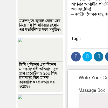
আপনার আগামীর প্রতিটি 
শুভ জন্মদিন!
— জাতীয় দৈনিক মাতৃ জ
মহেশপুরে ‘জুলাই যোদ্ধা’দের
নিয়ে এম পি মতিয়ার রহমান
এর মতবিনিময় সভা অনুষ্ঠিত।
Tag :
ডিবি পুলিশের এক বিশেষ
মাদকবিরোধী অভিযানে ৫০
গ্রাম হেরোইন ও ১০০ পিস
Write Your 
ইয়াবাসহ তিন মাদক
কারবারিকে গ্রেফতার করা
হয়েছে।
Massage Box