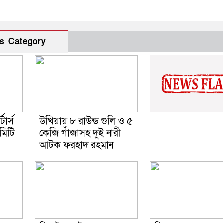
s Category
টার্স
উখিয়ায় ৮ রাউন্ড গুলি ও ৫
কমিটি
কেজি গাঁজাসহ দুই নারী
আটক ফরহাদ রহমান