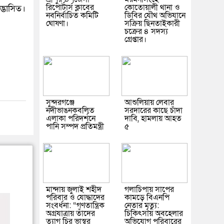
রিপোর্টার্স ক্লাবের
কোতোয়ালী থানা ও
দ্ভাসিত।
নবনির্বাচিত কমিটি
ডিবির যৌথ অভিযানে
ঘোষণা।
সক্রিয় ছিনতাইকারী
চক্রের ৪ সদস্য
গ্রেপ্তার।
সুন্দরগঞ্জে
আশুলিয়ায় লেবার
নদীভাঙনকবলিত
সরদারের কাছে চাঁদা
এলাকা পরিদর্শনে
দাবি, হামলায় আহত
পানি সম্পদ প্রতিমন্ত্রী
৫
মান্দায় জুলাই শহীদ
গলাচিপায় সাপের
পরিবার ও যোদ্ধাদের
কামড়ে বিএনপি
সংবর্ধনা: “গণতান্ত্রিক
নেতার মৃত্যু:
অগ্রযাত্রায় তাঁদের
চিকিৎসায় অবহেলার
ত্যাগ চির ভাস্বর
অভিযোগ পরিবারের