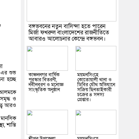
৬
বঙ্গভবনের নতুন বাসিন্দা হতে পারেন
মির্জা ফখরুল বাংলাদেশের রাজনীতিতে
আবারও আলোচনার কেন্দ্রে বঙ্গভবন।
না
-এর শুভ
কাঞ্চননগর বার্ষিক
ময়মনসিংহে
ো হচ্ছে
পুরস্কার বিতরণী,
কোতোয়ালী থানা ও
নবীনবরণ ও মনোজ্ঞ
ডিবির যৌথ অভিযানে
সাংস্কৃতিক অনুষ্ঠান
সক্রিয় ছিনতাইকারী
ল আলমকে
চক্রের ৪ সদস্য
সমৃদ্ধ ও
গ্রেপ্তার।
িত্ব আরও
 মানসিক
য, শান্তি
শ্রীপুর উপজেলা
ময়মনসিংহে