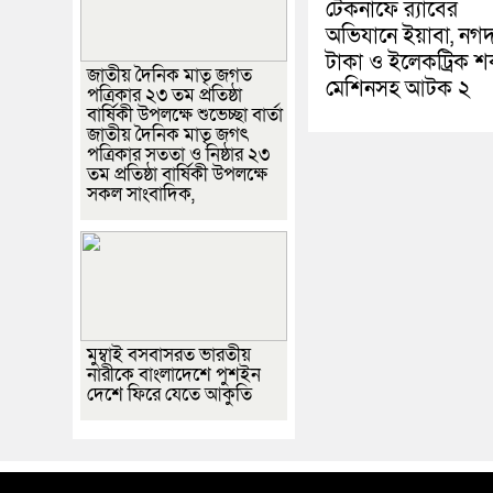
টেকনাফে র‌্যাবের
অভিযানে ইয়াবা, নগ
টাকা ও ইলেকট্রিক 
জাতীয় দৈনিক মাতৃ জগত
মেশিনসহ আটক ২
পত্রিকার ২৩ তম প্রতিষ্ঠা
বার্ষিকী উপলক্ষে শুভেচ্ছা বার্তা
জাতীয় দৈনিক মাতৃ জগৎ
পত্রিকার সততা ও নিষ্ঠার ২৩
তম প্রতিষ্ঠা বার্ষিকী উপলক্ষে
সকল সাংবাদিক,
মুম্বাই বসবাসরত ভারতীয়
নারীকে বাংলাদেশে পুশইন
দেশে ফিরে যেতে আকুতি