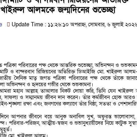
াইরুল আলমকে জন্মদিনের শুভেচ্ছা
e
Update Time : ১১:২৬:১০ অপরাহ্ন, সোমবার, ৬ জুলাই ২০২
 পত্রিকা পরিবারের পক্ষ থেকে আন্তরিক শুভেচ্ছা, অভিনন্দন ও শুভকাম
্গামাটি ও বান্দরবান রিজিয়নের অতিরিক্ত ডিআইজি মো. খাইরুল আলম
জাতীয় দৈনিক মাতৃ জগত পত্রিকা পরিবারের পক্ষ থেকে তাঁকে জানান
ণঢালা অভিনন্দন ও হৃদয়ের গভীর থেকে শুভকামনা।
ে আমরা মহান আল্লাহ তাআলার নিকট দোয়া করি, তিনি যেন খাইরু
খ, শান্তি, সাফল্য ও সম্মানময় জীবন দান করেন। তাঁর কর্মজীবন হোক আরও 
ন-শৃঙ্খলা রক্ষা এবং জনগণের কল্যাণে তাঁর নিষ্ঠা, সততা ও পেশাদার
দিনে আপনার জীবনে বয়ে আনুক অনাবিল সুখ, অফুরন্ত ভালোবাসা,
। পরিবার-পরিজন, আত্মীয়-স্বজন ও শুভানুধ্যায়ীদের নিয়ে কাটুক সুস্বাস্থ্
ুহূর্ত।
ডিআইজি মো. খাইরুল আলম।