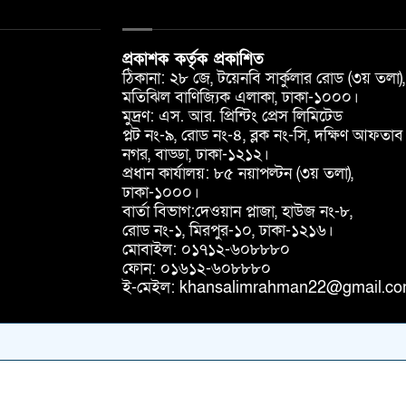
প্রকাশক কর্তৃক প্রকাশিত
ঠিকানা: ২৮ জে, টয়েনবি সার্কুলার রোড (৩য় তলা),
মতিঝিল বাণিজ্যিক এলাকা, ঢাকা-১০০০।
মুদ্রণ: এস. আর. প্রিন্টিং প্রেস লিমিটেড
প্লট নং-৯, রোড নং-৪, ব্লক নং-সি, দক্ষিণ আফতাব
নগর, বাড্ডা, ঢাকা-১২১২।
প্রধান কার্যালয়: ৮৫ নয়াপল্টন (৩য় তলা),
ঢাকা-১০০০।
বার্তা বিভাগ:দেওয়ান প্লাজা, হাউজ নং-৮,
রোড নং-১, মিরপুর-১০, ঢাকা-১২১৬।
মোবাইল: ০১৭১২-৬০৮৮৮০
ফোন: ০১৬১২-৬০৮৮৮০
ই-মেইল: khansalimrahman22@gmail.c