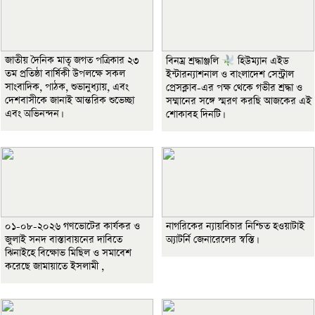
জাতীয় দৈনিক মাতৃ জগত পত্রিকার ২৩
বিনম্র শ্রদ্ধাঞ্জলি
হিউম্যান এইড
তম প্রতিষ্ঠা বার্ষিকী উপলক্ষে সকল
ইন্টারন্যাশনাল ও বাংলাদেশ সেন্ট্রাল
সাংবাদিক, পাঠক, শুভানুধ্যায়, এবং
প্রেসক্লাব-এর পক্ষ থেকে গভীর শ্রদ্ধা ও
দেশবাসীকে জানাই আন্তরিক শুভেচ্ছা
সম্মানের সঙ্গে স্মরণ করছি আজকের এই
এবং অভিনন্দন।
শোকাবহ দিনটি।
০১-০৮-২০২৬ গণভোটের কার্যকর ও
নাগরিকের ন্যায়বিচার নিশ্চিত হওয়াটাই
জুলাই সনদ বাস্তাবায়নের দাবিতে
অ্যাটর্নি জেনারেলের স্বস্তি।
ঝিনাইহে বিক্ষোভ মিছিল ও সমাবেশ
করেছে জামায়াতে ইসলামী ,