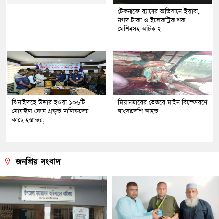
টেকনাফে র‌্যাবের অভিযানে ইয়াবা,
নগদ টাকা ও ইলেকট্রিক শক
মেশিনসহ আটক ২
ঝিনাইদহে উদ্ধার হওয়া ১০৬টি
মিয়ানমারের ভেতরে মাইন বিস্ফোরণে
মোবাইল ফোন প্রকৃত মালিকদের
বাংলাদেশি আহত
কাছে হস্তান্তর,
জনপ্রিয় সংবাদ