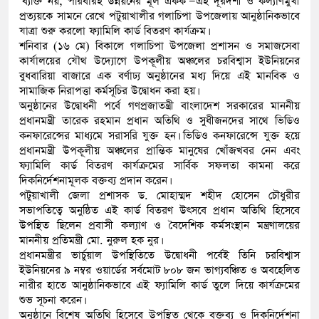
‘ব্যক্তি নয়, পরিবারই উন্নয়নের মূল একক’—এই দূরদর্শী ও কল্যাণমুখী
প্রত্যয়কে সামনে রেখে পটুয়াখালীর গলাচিপা উপজেলায় আনুষ্ঠানিকভাবে
যাত্রা শুরু করলো ফ্যামিলি কার্ড বিতরণ কার্যক্রম।
শনিবার (১৬ মে) বিকালে গলাচিপা উপজেলা প্রশাসন ও সমাজসেবা
কার্যালয়ের যৌথ উদ্যোগে উপকূলীয় অঞ্চলের চরবিশ্বাস ইউনিয়নের
বুধবারিয়া বাজারে এক বর্ণাঢ্য অনুষ্ঠানের মধ্য দিয়ে এই মানবিক ও
সামাজিক নিরাপত্তা কর্মসূচির উদ্বোধন করা হয়।
​অনুষ্ঠানের উদ্বোধনী পর্বে গণপ্রজাতন্ত্রী বাংলাদেশ সরকারের মাননীয়
প্রধানমন্ত্রী তারেক রহমান প্রধান অতিথি ও সুধীজনদের সাথে ভিডিও
কনফারেন্সের মাধ্যমে সরাসরি যুক্ত হন। ভিডিও কনফারেন্সে যুক্ত হয়ে
প্রধানমন্ত্রী উপকূলীয় অঞ্চলের প্রান্তিক মানুষের খোঁজখবর নেন এবং
ফ্যামিলি কার্ড বিতরণ কার্যক্রমের সার্বিক সফলতা কামনা করে
দিকনির্দেশনামূলক বক্তব্য প্রদান করেন।
​পটুয়াখালী জেলা প্রশাসক ড. মোহাম্মদ শহীদ হোসেন চৌধুরীর
সভাপতিত্বে অনুষ্ঠিত এই কার্ড বিতরণ উৎসবে প্রধান অতিথি হিসেবে
উপস্থিত ছিলেন প্রবাসী কল্যাণ ও বৈদেশিক কর্মসংস্থান মন্ত্রণালয়ের
মাননীয় প্রতিমন্ত্রী মো. নুরুল হক নুর।
প্রধানমন্ত্রীর ভার্চুয়াল উপস্থিতিতে উদ্বোধনী পর্বেই তিনি চরবিশ্বাস
ইউনিয়নের ৯ নম্বর ওয়ার্ডের সর্বমোট ৮০৮ জন ভাগ্যবঞ্চিত ও অবহেলিত
নারীর হাতে আনুষ্ঠানিকভাবে এই ফ্যামিলি কার্ড তুলে দিয়ে কার্যক্রমের
শুভ সূচনা করেন।
​অনুষ্ঠানে বিশেষ অতিথি হিসেবে উপস্থিত থেকে বক্তব্য ও দিকনির্দেশনা