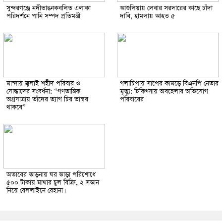
সুন্দরগঞ্জে নদীভাঙনকবলিত এলাকা
আশুলিয়ায় লেবার সরদারের কাছে চাঁদা
পরিদর্শনে পানি সম্পদ প্রতিমন্ত্রী
দাবি, হামলায় আহত ৫
মান্দায় জুলাই শহীদ পরিবার ও
গলাচিপায় সাপের কামড়ে বিএনপি নেতার
যোদ্ধাদের সংবর্ধনা: “গণতান্ত্রিক
মৃত্যু: চিকিৎসায় অবহেলার অভিযোগ
অগ্রযাত্রায় তাঁদের ত্যাগ চির ভাস্বর
পরিবারের
থাকবে”
অভাবের তাড়নায় ঘর ভাড়া পরিশোধে
৫০০ টাকায় মাথার চুল বিক্রি, ২ সন্তান
নিয়ে রেললাইনে রেহানা।