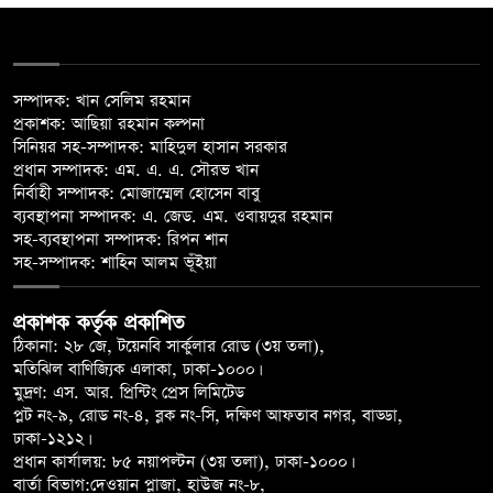
সম্পাদক: খান সেলিম রহমান
প্রকাশক: আছিয়া রহমান কল্পনা
সিনিয়র সহ-সম্পাদক: মাহিদুল হাসান সরকার
প্রধান সম্পাদক: এম. এ. এ. সৌরভ খান
নির্বাহী সম্পাদক: মোজাম্মেল হোসেন বাবু
ব্যবস্থাপনা সম্পাদক: এ. জেড. এম. ওবায়দুর রহমান
সহ-ব্যবস্থাপনা সম্পাদক: রিপন শান
সহ-সম্পাদক: শাহিন আলম ভূঁইয়া
প্রকাশক কর্তৃক প্রকাশিত
ঠিকানা: ২৮ জে, টয়েনবি সার্কুলার রোড (৩য় তলা),
মতিঝিল বাণিজ্যিক এলাকা, ঢাকা-১০০০।
মুদ্রণ: এস. আর. প্রিন্টিং প্রেস লিমিটেড
প্লট নং-৯, রোড নং-৪, ব্লক নং-সি, দক্ষিণ আফতাব নগর, বাড্ডা,
ঢাকা-১২১২।
প্রধান কার্যালয়: ৮৫ নয়াপল্টন (৩য় তলা), ঢাকা-১০০০।
বার্তা বিভাগ:দেওয়ান প্লাজা, হাউজ নং-৮,