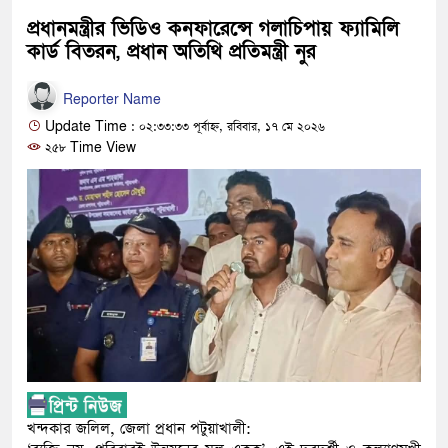
প্রধানমন্ত্রীর ভিডিও কনফারেন্সে গলাচিপায় ফ্যামিলি
কার্ড বিতরন, প্রধান অতিথি প্রতিমন্ত্রী নুর
Reporter Name
Update Time : ০২:৩৩:৩৩ পূর্বাহ্ন, রবিবার, ১৭ মে ২০২৬
২৫৮ Time View
​খন্দকার জলিল, জেলা প্রধান পটুয়াখালী: