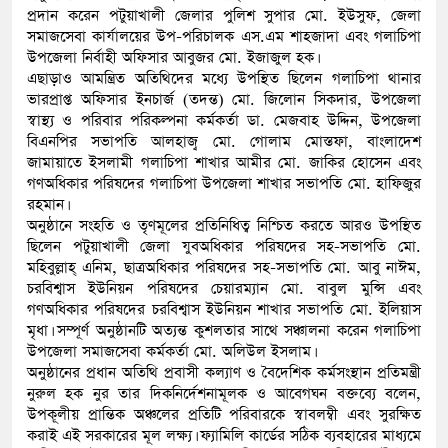
প্রদান করেন পটুয়াখালী জেলার পুলিশ সুপার মো. ইউসুফ, জেলা
সমাজসেবা কার্যালয়ের উপ-পরিচালক এস.এম শাহজাদা এবং গলাচিপা
উপজেলা নির্বাহী অফিসার আবুজর মো. ইজাজুল হক।
​এছাড়াও আমন্ত্রিত অতিথিদের মধ্যে উপস্থিত ছিলেন গলাচিপা থানার
ভারপ্রাপ্ত অফিসার ইনচার্জ (তদন্ত) মো. জিলোন সিকদার, উপজেলা
স্বাস্থ্য ও পরিবার পরিকল্পনা কর্মকর্তা ডা. মেজবাহ উদ্দিন, উপজেলা
বিএনপির সভাপতি আলহাজ্ব মো. গোলাম মোস্তফা, বাংলাদেশ
জামায়াতে ইসলামী গলাচিপা শাখার আমীর মো. জাকির হোসেন এবং
গণঅধিকার পরিষদের গলাচিপা উপজেলা শাখার সভাপতি মো. হাফিজুর
রহমান।
​অনুষ্ঠানে সংহতি ও তৃণমূলের প্রতিনিধিত্ব নিশ্চিত করতে আরও উপস্থিত
ছিলেন পটুয়াখালী জেলা যুবঅধিকার পরিষদের সহ-সভাপতি মো.
মহিবুল্লাহ্ এনিম, ছাত্রঅধিকার পরিষদের সহ-সভাপতি মো. আবু নাঈম,
চরবিশ্বাস ইউনিয়ন পরিষদের চেয়ারম্যান মো. বাবুল মুন্সি এবং
গণঅধিকার পরিষদের চরবিশ্বাস ইউনিয়ন শাখার সভাপতি মো. ইলিয়াস
মৃধা। সম্পূর্ণ অনুষ্ঠানটি অত্যন্ত কুশলতার সাথে সঞ্চালনা করেন গলাচিপা
উপজেলা সমাজসেবা কর্মকর্তা মো. অলিউল ইসলাম।
​অনুষ্ঠানের প্রধান অতিথি প্রবাসী কল্যাণ ও বৈদেশিক কর্মসংস্থান প্রতিমন্ত্রী
নুরুল হক নুর তার দিকনির্দেশনামূলক ও আবেগঘন বক্তব্যে বলেন,
উপকূলীয় প্রান্তিক অঞ্চলের প্রতিটি পরিবারকে স্বাবলম্বী এবং সুরক্ষিত
করাই এই সরকারের মূল লক্ষ্য। ফ্যামিলি কার্ডের সঠিক ব্যবহারের মাধ্যমে