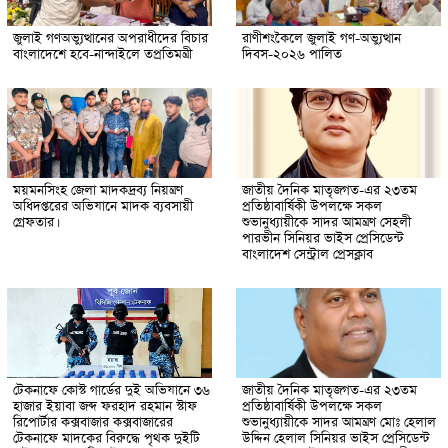
জুলাই গণঅভ্যুত্থানের অপরাধীদের বিচার
রাণীশংকৈলে জুলাই গণ-অভ্যুত্থান
বাংলাদেশে হবে-নান্দাইলে তপ্রতিমন্ত্রী
দিবস-২০২৬ পালিত
ময়মনসিংহ জেলা মাদকদ্রব্য নিয়ন্ত্রণ
জাতীয় দৈনিক মাতৃজগত-এর ২৩তম
অধিদপ্তরের অভিযানে মাদক ব্যবসায়ী
প্রতিষ্ঠাবার্ষিকী উপলক্ষে সকল
গ্রেফতার।
শুভানুধ্যায়ীকে সাদর আমন্ত্রণ সেহলী
পারভীন সিনিয়র ভাইস প্রেসিডেন্ট
বাংলাদেশ সেন্ট্রাল প্রেসক্লাব
টেকনাফে কোস্ট গার্ডের দুই অভিযানে ৩৬
জাতীয় দৈনিক মাতৃজগত-এর ২৩তম
হাজার ইয়াবা জব্দ ফরহাদ রহমান স্টাফ
প্রতিষ্ঠাবার্ষিকী উপলক্ষে সকল
রিপোর্টার কক্সবাজার কক্সবাজারের
শুভানুধ্যায়ীকে সাদর আমন্ত্রণ মোঃ হেলাল
টেকনাফে মাদকের বিরুদ্ধে পৃথক দুইটি
উদ্দিন হেলাল সিনিয়র ভাইস প্রেসিডেন্ট