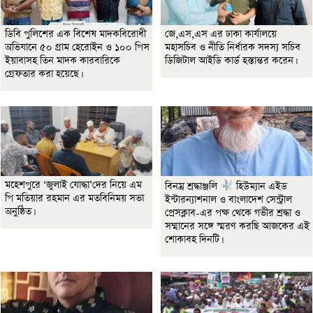
ডিবি পুলিশের এক বিশেষ মাদকবিরোধী
জে,এস,এস এর ঢাকা কার্যালয়ে
অভিযানে ৫০ গ্রাম হেরোইন ও ১০০ পিস
মহাসচিব ও নীতি নির্ধারক সদস্য সচিব
ইয়াবাসহ তিন মাদক কারবারিকে
ডিজিটাল আইডি কার্ড হস্তান্তর করেন।
গ্রেফতার করা হয়েছে।
মহেশপুরে ‘জুলাই যোদ্ধা’দের নিয়ে এম
বিনম্র শ্রদ্ধাঞ্জলি
হিউম্যান এইড
পি মতিয়ার রহমান এর মতবিনিময় সভা
ইন্টারন্যাশনাল ও বাংলাদেশ সেন্ট্রাল
অনুষ্ঠিত।
প্রেসক্লাব-এর পক্ষ থেকে গভীর শ্রদ্ধা ও
সম্মানের সঙ্গে স্মরণ করছি আজকের এই
শোকাবহ দিনটি।