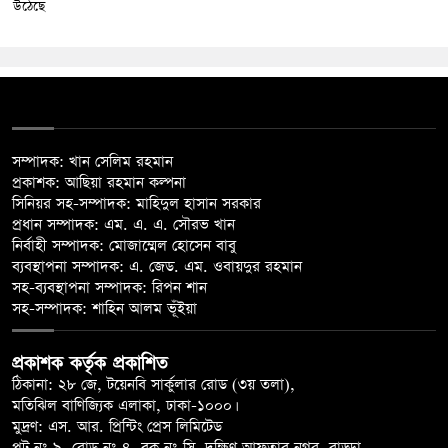
উঠেছে
সম্পাদক: খান সেলিম রহমান
প্রকাশক: আছিয়া রহমান কল্পনা
সিনিয়র সহ-সম্পাদক: মাহিদুল হাসান সরকার
প্রধান সম্পাদক: এম. এ. এ. সৌরভ খান
নির্বাহী সম্পাদক: মোজাম্মেল হোসেন বাবু
ব্যবস্থাপনা সম্পাদক: এ. জেড. এম. ওবায়দুর রহমান
সহ-ব্যবস্থাপনা সম্পাদক: রিপন শান
সহ-সম্পাদক: শাহিন আলম ভূঁইয়া
প্রকাশক কর্তৃক প্রকাশিত
ঠিকানা: ২৮ জে, টয়েনবি সার্কুলার রোড (৩য় তলা),
মতিঝিল বাণিজ্যিক এলাকা, ঢাকা-১০০০।
মুদ্রণ: এস. আর. প্রিন্টিং প্রেস লিমিটেড
প্লট নং-৯, রোড নং-৪, ব্লক নং-সি, দক্ষিণ আফতাব নগর, বাড্ডা,