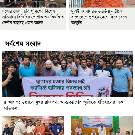
যশোর জেলা ডিবি পুলিশের বিশেষ
মুম্বাই বসবাসরত ভারতীয় নারীকে
অভিযানে বিজিবির পোশাক ওয়াকিটকি ও
বাংলাদেশে পুশইন দেশে ফিরে যেতে
দেশীয় অস্ত্রসহ ৩জন আটক
আকুতি
সর্বশেষ সংবাদ
৫ আগস্ট: উল্লাসে মুখর রাজপথ, আত্মত্যাগের স্মৃতিতে ইতিহাসের এক
সন্ধিক্ষণ