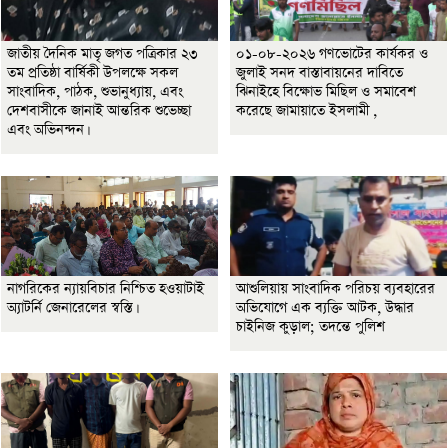
জাতীয় দৈনিক মাতৃ জগত পত্রিকার ২৩
০১-০৮-২০২৬ গণভোটের কার্যকর ও
তম প্রতিষ্ঠা বার্ষিকী উপলক্ষে সকল
জুলাই সনদ বাস্তাবায়নের দাবিতে
সাংবাদিক, পাঠক, শুভানুধ্যায়, এবং
ঝিনাইহে বিক্ষোভ মিছিল ও সমাবেশ
দেশবাসীকে জানাই আন্তরিক শুভেচ্ছা
করেছে জামায়াতে ইসলামী ,
এবং অভিনন্দন।
নাগরিকের ন্যায়বিচার নিশ্চিত হওয়াটাই
আশুলিয়ায় সাংবাদিক পরিচয় ব্যবহারের
অ্যাটর্নি জেনারেলের স্বস্তি।
অভিযোগে এক ব্যক্তি আটক, উদ্ধার
চাইনিজ কুড়াল; তদন্তে পুলিশ