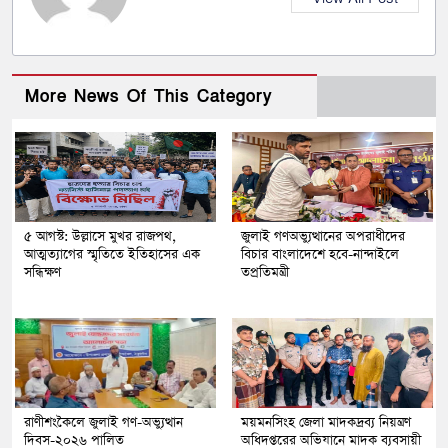
More News Of This Category
৫ আগস্ট: উল্লাসে মুখর রাজপথ,
জুলাই গণঅভ্যুত্থানের অপরাধীদের
আত্মত্যাগের স্মৃতিতে ইতিহাসের এক
বিচার বাংলাদেশে হবে-নান্দাইলে
সন্ধিক্ষণ
তপ্রতিমন্ত্রী
রাণীশংকৈলে জুলাই গণ-অভ্যুত্থান
ময়মনসিংহ জেলা মাদকদ্রব্য নিয়ন্ত্রণ
দিবস-২০২৬ পালিত
অধিদপ্তরের অভিযানে মাদক ব্যবসায়ী