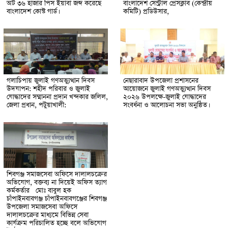
অট ৩৬ হাজার পিস ইয়াবা জব্দ করেছে
বাংলাদেশ সেন্ট্রাল প্রেসক্লাব (কেন্দ্রীয়
বাংলাদেশ কোস্ট গার্ড।
কমিটি) প্রডিউসার,
গলাচিপায় জুলাই গণঅভ্যুত্থান দিবস
নেছারাবাদ উপজেলা প্রশাসনের
উদযাপন: শহীদ পরিবার ও জুলাই
আয়োজনে জুলাই গণঅভ্যুত্থান দিবস
যোদ্ধাদের সম্মাননা প্রদান ​খন্দকার জলিল,
২০২৬ উপলক্ষে-জুলাই যোদ্ধাদের
জেলা প্রধান, পটুয়াখালী:
সংবর্ধনা ও আলোচনা সভা অনুষ্ঠিত।
শিবগঞ্জ সমাজসেবা অফিসে দালালচক্রের
অভিযোগ, বক্তব্য না দিয়েই অফিস ত্যাগ
কর্মকর্তার মোঃ বাবুল হক
চাঁপাইনবাবগঞ্জ চাঁপাইনবাবগঞ্জের শিবগঞ্জ
উপজেলা সমাজসেবা অফিসে
দালালচক্রের মাধ্যমে বিভিন্ন সেবা
কার্যক্রম পরিচালিত হচ্ছে বলে অভিযোগ