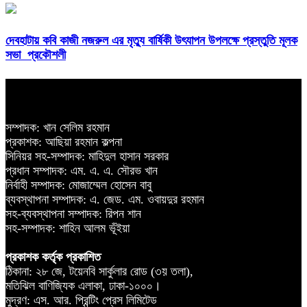
দেবহাটায় কবি কাজী নজরুল এর মৃত্যু বার্ষিকী উৎযাপন উপলক্ষে প্রস্তুতি মূলক
সভা প্রকৌশলী
সম্পাদক: খান সেলিম রহমান
প্রকাশক: আছিয়া রহমান কল্পনা
সিনিয়র সহ-সম্পাদক: মাহিদুল হাসান সরকার
প্রধান সম্পাদক: এম. এ. এ. সৌরভ খান
নির্বাহী সম্পাদক: মোজাম্মেল হোসেন বাবু
ব্যবস্থাপনা সম্পাদক: এ. জেড. এম. ওবায়দুর রহমান
সহ-ব্যবস্থাপনা সম্পাদক: রিপন শান
সহ-সম্পাদক: শাহিন আলম ভূঁইয়া
প্রকাশক কর্তৃক প্রকাশিত
ঠিকানা: ২৮ জে, টয়েনবি সার্কুলার রোড (৩য় তলা),
মতিঝিল বাণিজ্যিক এলাকা, ঢাকা-১০০০।
মুদ্রণ: এস. আর. প্রিন্টিং প্রেস লিমিটেড