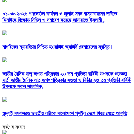
০১-০৮-২০২৬ গণভোটের কার্যকর ও জুলাই সনদ বাস্তাবায়নের দাবিতে
ঝিনাইহে বিক্ষোভ মিছিল ও সমাবেশ করেছে জামায়াতে ইসলামী ,
নাগরিকের ন্যায়বিচার নিশ্চিত হওয়াটাই অ্যাটর্নি জেনারেলের স্বস্তি।
জাতীয় দৈনিক মাতৃ জগত পত্রিকার ২৩ তম প্রতিষ্ঠা বার্ষিকী উপলক্ষে শুভেচ্ছা
বার্তা জাতীয় দৈনিক মাতৃ জগৎ পত্রিকার সততা ও নিষ্ঠার ২৩ তম প্রতিষ্ঠা বার্ষিকী
উপলক্ষে সকল সাংবাদিক,
মুম্বাই বসবাসরত ভারতীয় নারীকে বাংলাদেশে পুশইন দেশে ফিরে যেতে আকুতি
সর্বশেষ সংবাদ