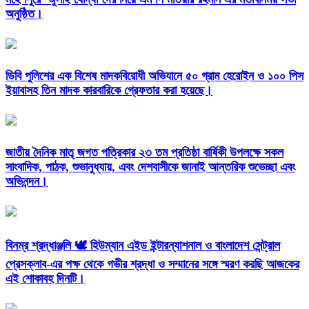
অনুষ্ঠিত।
ডিবি পুলিশের এক বিশেষ মাদকবিরোধী অভিযানে ৫০ গ্রাম হেরোইন ও ১০০ পিস
ইয়াবাসহ তিন মাদক কারবারিকে গ্রেফতার করা হয়েছে।
জাতীয় দৈনিক মাতৃ জগত পত্রিকার ২৩ তম প্রতিষ্ঠা বার্ষিকী উপলক্ষে সকল
সাংবাদিক, পাঠক, শুভানুধ্যায়, এবং দেশবাসীকে জানাই আন্তরিক শুভেচ্ছা এবং
অভিনন্দন।
বিনম্র শ্রদ্ধাঞ্জলি 🕊️ হিউম্যান এইড ইন্টারন্যাশনাল ও বাংলাদেশ সেন্ট্রাল
প্রেসক্লাব-এর পক্ষ থেকে গভীর শ্রদ্ধা ও সম্মানের সঙ্গে স্মরণ করছি আজকের
এই শোকাবহ দিনটি।