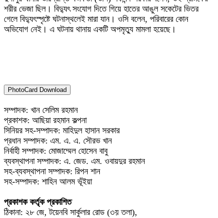
শরীর ভেজা ছিল। বিদ্যুৎ সংযোগ দিতে গিয়ে হাতের আঙুল সকেটের ভিতর
গেলে বিদ্যুৎস্পৃষ্টে ঘটনাস্থলেই মারা যান। ওসি বলেন, পরিবারের কোন
অভিযোগ নেই। এ ঘটনায় থানায় একটি অপমৃত্যু মামলা হয়েছে।
PhotoCard Download
সম্পাদক: খান সেলিম রহমান
প্রকাশক: আছিয়া রহমান কল্পনা
সিনিয়র সহ-সম্পাদক: মাহিদুল হাসান সরকার
প্রধান সম্পাদক: এম. এ. এ. সৌরভ খান
নির্বাহী সম্পাদক: মোজাম্মেল হোসেন বাবু
ব্যবস্থাপনা সম্পাদক: এ. জেড. এম. ওবায়দুর রহমান
সহ-ব্যবস্থাপনা সম্পাদক: রিপন শান
সহ-সম্পাদক: শাহিন আলম ভূঁইয়া
প্রকাশক কর্তৃক প্রকাশিত
ঠিকানা: ২৮ জে, টয়েনবি সার্কুলার রোড (৩য় তলা),