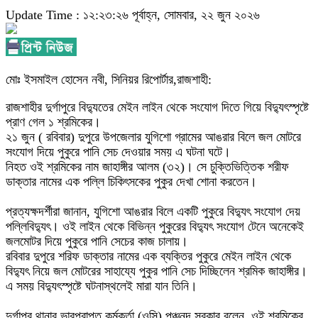
Update Time : ১২:২৩:২৬ পূর্বাহ্ন, সোমবার, ২২ জুন ২০২৬
মোঃ ইসমাইল হোসেন নবী, সিনিয়র রিপোর্টার,রাজশাহী:
রাজশাহীর দুর্গাপুরে বিদ্যুতের মেইন লাইন থেকে সংযোগ দিতে গিয়ে বিদ্যুৎস্পৃষ্টে
প্রাণ গেল ১ শ্রমিকের।
২১ জুন ( রবিবার) দুপুরে উপজেলার যুগিশো গ্রামের আঙরার বিলে জল মোটরে
সংযোগ দিয়ে পুকুরে পানি সেচ দেওয়ার সময় এ ঘটনা ঘটে।
‎নিহত ওই শ্রমিকের নাম জাহাঙ্গীর আলম (৩২)। সে চুক্তিভিত্তিক শরীফ
ডাক্তার নামের এক পল্লি চিকিৎসকের পুকুর দেখা শোনা করতেন।
‎প্রত্যক্ষদর্শীরা জানান, যুগিশো আঙরার বিলে একটি পুকুরে বিদ্যুৎ সংযোগ দেয়
পল্লিবিদ্যুৎ। ওই লাইন থেকে বিভিন্ন পুকুরের বিদ্যুৎ সংযোগ টেনে অনেকেই
জলমোটর দিয়ে পুকুরে পানি সেচের কাজ চালায়।
‎রবিবার দুপুরে শরিফ ডাক্তার নামের এক ব্যক্তির পুকুরে মেইন লাইন থেকে
বিদ্যুৎ নিয়ে জল মোটরের সাহায্যে পুকুর পানি সেচ দিচ্ছিলেন শ্রমিক জাহাঙ্গীর।
এ সময় বিদ্যুৎস্পৃষ্টে ঘটনাস্থলেই মারা যান তিনি।
‎দুর্গাপুর থানার ভারপ্রাপ্ত কর্মকর্তা (ওসি) পঞ্চনন্দ সরকার বলেন, ওই শ্রমিকের