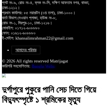
প্লট নং-৯, রোড নং-৪, ব্লক নং-সি, দক্ষিণ আফতাব নগর, বাড্ডা,
ঢাকা-১২১২।
প্রধান কার্যালয়: ৮৫ নয়াপল্টন (৩য় তলা), ঢাকা-১০০০।
বার্তা বিভাগ:দেওয়ান প্লাজা, হাউজ নং-৮,
রোড নং-১, মিরপুর-১০, ঢাকা-১২১৬।
মোবাইল: ০১৭১২-৬০৮৮৮০
ফোন: ০১৬১২-৬০৮৮৮০
ই-মেইল: khansalimrahman22@gmail.com
আমাদের পরিবার
© 2026 All rights reserved Matrijagat
কারিগরি সহযোগিতায়:
Bangla Webs
‎দুর্গাপুরে পুকুরে পানি সেচ দিতে গিয়ে
বিদ্যুৎস্পৃষ্টে ১ শ্রমিকের মৃত্যু