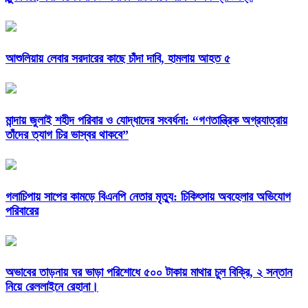
আশুলিয়ায় লেবার সরদারের কাছে চাঁদা দাবি, হামলায় আহত ৫
মান্দায় জুলাই শহীদ পরিবার ও যোদ্ধাদের সংবর্ধনা: “গণতান্ত্রিক অগ্রযাত্রায়
তাঁদের ত্যাগ চির ভাস্বর থাকবে”
গলাচিপায় সাপের কামড়ে বিএনপি নেতার মৃত্যু: চিকিৎসায় অবহেলার অভিযোগ
পরিবারের
অভাবের তাড়নায় ঘর ভাড়া পরিশোধে ৫০০ টাকায় মাথার চুল বিক্রি, ২ সন্তান
নিয়ে রেললাইনে রেহানা।