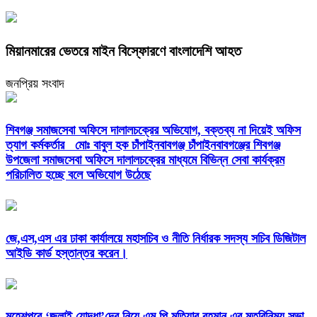
মিয়ানমারের ভেতরে মাইন বিস্ফোরণে বাংলাদেশি আহত
জনপ্রিয় সংবাদ
শিবগঞ্জ সমাজসেবা অফিসে দালালচক্রের অভিযোগ, বক্তব্য না দিয়েই অফিস
ত্যাগ কর্মকর্তার মোঃ বাবুল হক চাঁপাইনবাবগঞ্জ চাঁপাইনবাবগঞ্জের শিবগঞ্জ
উপজেলা সমাজসেবা অফিসে দালালচক্রের মাধ্যমে বিভিন্ন সেবা কার্যক্রম
পরিচালিত হচ্ছে বলে অভিযোগ উঠেছে
জে,এস,এস এর ঢাকা কার্যালয়ে মহাসচিব ও নীতি নির্ধারক সদস্য সচিব ডিজিটাল
আইডি কার্ড হস্তান্তর করেন।
মহেশপুরে ‘জুলাই যোদ্ধা’দের নিয়ে এম পি মতিয়ার রহমান এর মতবিনিময় সভা