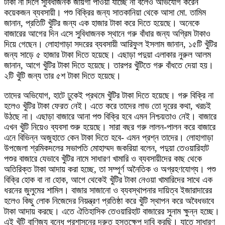
টাকা না দিলে সুবিধাজনক জায়গা পাওয়া যাচ্ছে না বলেও অভিযোগ করেন
কয়েকজন ব্যবসায়ী। পশু বিক্রির জন্য সাতকানিয়া থেকে আসা মো. তামিম
জানান, প্রতিটি খুঁটির জন্য এক হাজার টাকা করে দিতে হয়েছে। অনেকে
বাজারের আগের দিন এসে সুবিধাজনক স্থানে গরু বাঁধার জন্য অগ্রিম টাকাও
দিয়ে গেছেন। লোহাগাড়া সদরের ব্যবসায়ী আরিফুল ইসলাম জানান, ১৫টি খুঁটির
জন্য সাড়ে ৫ হাজার টাকা দিতে হয়েছে। এছাড়া পদুয়া এলাকার নুরুল আলম
জানান, আগে খুঁটির টাকা দিতে হয়েছে। তারপর খুঁটিতে গরু বাঁধতে দেয়া হয়।
২টি খুঁটি জন্য তার ৫শ টাকা দিতে হয়েছে।
তাদের অভিযোগ, হাটে ঢুকেই প্রথমে খুঁটির টাকা দিতে হয়েছে। গরু বিক্রি না
হলেও খুঁটির টাকা ফেরত নেই। এতে করে তাদের লাভ তো দূরের কথা, খরচই
উঠছে না। এছাড়া বাজারে আনা পশু বিক্রি হবে এমন নিশ্চয়তাও নেই। বাজারে
এখন খুঁটি নিয়েও ব্যবসা শুরু হয়েছে। সারা বছর গরু লালন-পালন করে বাজারে
এনে বিভিন্ন অজুহাতে কেন টাকা দিতে হবে- এমন প্রশ্ন তাদের। লোহাগাড়া
উপজেলা শ্রমিকদলের সভাপতি মোহাম্মদ জকরিয়া বলেন, পদুয়া তেওয়ারিহাট
পশুর বাজারে যেভাবে খুঁটির নামে সাধারণ খামারি ও ব্যবসায়ীদের কাছ থেকে
অতিরিক্ত টাকা আদায় করা হচ্ছে, তা সম্পূর্ণ অনৈতিক ও অগ্রহণযোগ্য। পশু
বিক্রি হোক বা না হোক, আগে থেকেই খুঁটির টাকা নেওয়া খামারিদের সাথে এক
ধরনের জুলুমের শামিল। বাজার সাজানো ও ব্যবস্থাপনার দায়িত্ব ইজারাদারের
হলেও কিছু লোক নিজেদের নিয়ন্ত্রণ প্রতিষ্ঠা করে খুঁটি স্থাপন করে অবৈধভাবে
টাকা আদায় করছে। এতে ঐতিহাসিক তেওয়ারিহাট বাজারের সুনাম ক্ষুন্ন হচ্ছে।
এই খুঁটি বাণিজ্য বন্ধে প্রশাসনের দ্রুত হস্তক্ষেপ দাবি করছি। যাতে সাধারণ