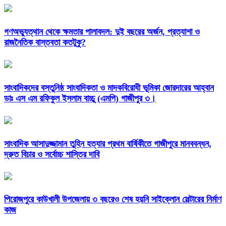
গণঅভ্যুত্থান থেকে ক্ষমতার পালাবদল: দুই বছরের অর্জন, প্রত্যাশা ও
রাজনৈতিক বাস্তবতা কতটুকু?
সাংবাদিকদের বস্তুনিষ্ঠ সাংবাদিকতা ও মাদকবিরোধী ভূমিকা জোরদারের আহ্বান
ডাঃ এস এম রফিকুল ইসলাম বাচ্চু (এমপি) গাজীপুর ৩।
সাংবাদিক আসাদুজ্জামান তুহিন হত্যার প্রথম বার্ষিকীতে গাজীপুরে মানববন্ধন,
দ্রুত বিচার ও সর্বোচ্চ শাস্তির দাবি
পিরোজপুরে কাউখালী উপজেলায় ৩ বছরেও শেষ হয়নি সাইক্লোন সেল্টারের নির্মাণ
কাজ