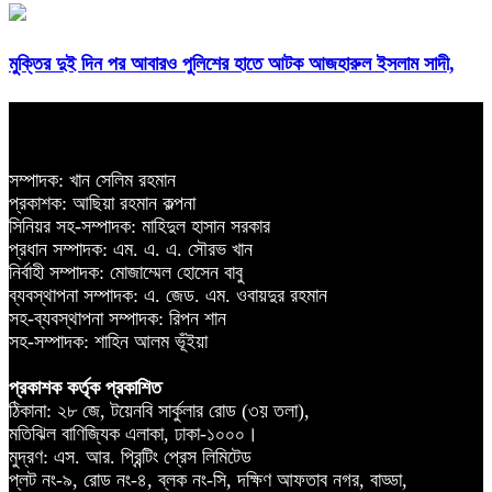
মুক্তির দুই দিন পর আবারও পুলিশের হাতে আটক আজহারুল ইসলাম সাদী,
সম্পাদক: খান সেলিম রহমান
প্রকাশক: আছিয়া রহমান কল্পনা
সিনিয়র সহ-সম্পাদক: মাহিদুল হাসান সরকার
প্রধান সম্পাদক: এম. এ. এ. সৌরভ খান
নির্বাহী সম্পাদক: মোজাম্মেল হোসেন বাবু
ব্যবস্থাপনা সম্পাদক: এ. জেড. এম. ওবায়দুর রহমান
সহ-ব্যবস্থাপনা সম্পাদক: রিপন শান
সহ-সম্পাদক: শাহিন আলম ভূঁইয়া
প্রকাশক কর্তৃক প্রকাশিত
ঠিকানা: ২৮ জে, টয়েনবি সার্কুলার রোড (৩য় তলা),
মতিঝিল বাণিজ্যিক এলাকা, ঢাকা-১০০০।
মুদ্রণ: এস. আর. প্রিন্টিং প্রেস লিমিটেড
প্লট নং-৯, রোড নং-৪, ব্লক নং-সি, দক্ষিণ আফতাব নগর, বাড্ডা,