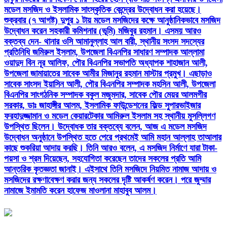
মডেল মসজিদ ও ইসলামিক সাংস্কৃতিক কেন্দ্রের উদ্বোধন করা হয়েছে।
শুক্রবার (৭ আগষ্ট) দুপুর ১ টায় মডেল মসজিদের কক্ষে আনুষ্ঠানিকভাবে মসজিদ
উদ্বোধন করেন সহকারী কমিশনার (ভূমি) মজিবুর রহমান। এসময় আরও
বক্তব্য দেন- থানার ওসি আমানুল্লাহ আল বারী, স্থানীয় সংসদ সদস্যের
প্রতিনিধি জমিরুল ইসলাম, উপজেলা বিএনপির সাধারণ সম্পাদক আল্লামা
ওয়াদুদ বিন নূর আলিফ, পৌর বিএনপির সভাপতি অধ্যাপক শাহাজান আলী,
উপজেলা জামায়াতের সাবেক আমীর মিজানুর রহমান মাস্টার প্রমুখ। এছাড়াও
সাবেক সাংসদ ইয়াসিন আলী, পৌর বিএনপির সম্পাদক মহসিন আলী, উপজেলা
বিএনপির সাংগঠনিক সম্পাদক বকুল মজুমদার, সাবেক পৌর মেয়র আলমগীর
সরকার, ডাঃ জাহাঙ্গীর আলম, ইসলামিক ফাউন্ডেশনের ফিল্ড সুপারভাইজার
ফরহাদুজ্জামান ও মডেল কেয়ারটেকার আমিরুল ইসলাম সহ স্থানীয় মুসল্লিগণ
উপস্থিত ছিলেন। উদ্বোধক তার বক্তব্যে বলেন, আজ এ মডেল মসজিদ
উদ্বোধন অনুষ্ঠানে উপস্থিত হতে পেরে প্রথমেই আমি মহান আল্লাহ তাআলার
কাছে শুকরিয়া আদায় করছি। তিনি আরও বলেন, এ মসজিদ নির্মাণে যারা টাকা-
পয়সা ও শ্রম দিয়েছেন, সহযোগিতা করেছেন তাদের সকলের প্রতি আমি
আন্তরিক কৃতজ্ঞতা জানাই। এইসাথে তিনি মসজিদে নিয়মিত নামাজ আদায় ও
মসজিদের রক্ষণাবেক্ষণ করার জন্য সকলের দৃষ্টি আকর্ষণ করেন। পরে জুম্মার
নামাজে ইমামতি করেন হাফেজ মাওলানা মাহাবুব আলম।