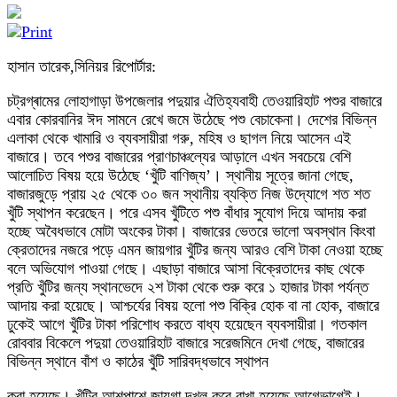
হাসান তারেক,সিনিয়র রিপোর্টার:
চট্রগ্ৰামের লোহাগাড়া উপজেলার পদুয়ার ঐতিহ্যবাহী তেওয়ারিহাট পশুর বাজারে
এবার কোরবানির ঈদ সামনে রেখে জমে উঠেছে পশু বেচাকেনা। দেশের বিভিন্ন
এলাকা থেকে খামারি ও ব্যবসায়ীরা গরু, মহিষ ও ছাগল নিয়ে আসেন এই
বাজারে। তবে পশুর বাজারের প্রাণচাঞ্চল্যের আড়ালে এখন সবচেয়ে বেশি
আলোচিত বিষয় হয়ে উঠেছে ‘খুঁটি বাণিজ্য’। স্থানীয় সূত্রে জানা গেছে,
বাজারজুড়ে প্রায় ২৫ থেকে ৩০ জন স্থানীয় ব্যক্তি নিজ উদ্যোগে শত শত
খুঁটি স্থাপন করেছেন। পরে এসব খুঁটিতে পশু বাঁধার সুযোগ দিয়ে আদায় করা
হচ্ছে অবৈধভাবে মোটা অংকের টাকা। বাজারের ভেতরে ভালো অবস্থান কিংবা
ক্রেতাদের নজরে পড়ে এমন জায়গার খুঁটির জন্য আরও বেশি টাকা নেওয়া হচ্ছে
বলে অভিযোগ পাওয়া গেছে। এছাড়া বাজারে আসা বিক্রেতাদের কাছ থেকে
প্রতি খুঁটির জন্য স্থানভেদে ২শ টাকা থেকে শুরু করে ১ হাজার টাকা পর্যন্ত
আদায় করা হয়েছে। আশ্চর্যের বিষয় হলো পশু বিক্রি হোক বা না হোক, বাজারে
ঢুকেই আগে খুঁটির টাকা পরিশোধ করতে বাধ্য হয়েছেন ব্যবসায়ীরা। গতকাল
রোববার বিকেলে পদুয়া তেওয়ারিহাট বাজারে সরেজমিনে দেখা গেছে, বাজারের
বিভিন্ন স্থানে বাঁশ ও কাঠের খুঁটি সারিবদ্ধভাবে স্থাপন
করা হয়েছে। খুঁটির আশপাশে জায়গা দখল করে রাখা হয়েছে আগেভাগেই।