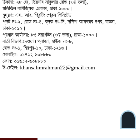
ঠিকানা: ২৮ জে, টয়েনবি সার্কুলার রোড (৩য় তলা),
মতিঝিল বাণিজ্যিক এলাকা, ঢাকা-১০০০।
মুদ্রণ: এস. আর. প্রিন্টিং প্রেস লিমিটেড
প্লট নং-৯, রোড নং-৪, ব্লক নং-সি, দক্ষিণ আফতাব নগর, বাড্ডা,
ঢাকা-১২১২।
প্রধান কার্যালয়: ৮৫ নয়াপল্টন (৩য় তলা), ঢাকা-১০০০।
বার্তা বিভাগ:দেওয়ান প্লাজা, হাউজ নং-৮,
রোড নং-১, মিরপুর-১০, ঢাকা-১২১৬।
মোবাইল: ০১৭১২-৬০৮৮৮০
ফোন: ০১৬১২-৬০৮৮৮০
ই-মেইল: khansalimrahman22@gmail.com