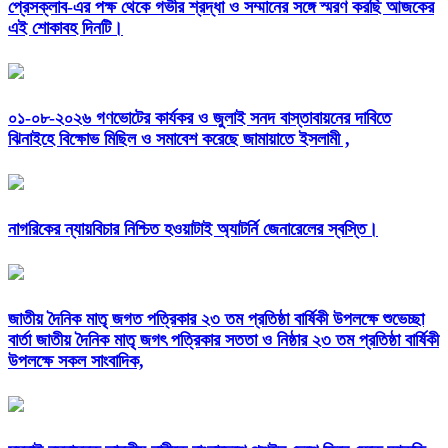
প্রেসক্লাব-এর পক্ষ থেকে গভীর শ্রদ্ধা ও সম্মানের সঙ্গে স্মরণ করছি আজকের
এই শোকাবহ দিনটি।
০১-০৮-২০২৬ গণভোটের কার্যকর ও জুলাই সনদ বাস্তাবায়নের দাবিতে
ঝিনাইহে বিক্ষোভ মিছিল ও সমাবেশ করেছে জামায়াতে ইসলামী ,
নাগরিকের ন্যায়বিচার নিশ্চিত হওয়াটাই অ্যাটর্নি জেনারেলের স্বস্তি।
জাতীয় দৈনিক মাতৃ জগত পত্রিকার ২৩ তম প্রতিষ্ঠা বার্ষিকী উপলক্ষে শুভেচ্ছা
বার্তা জাতীয় দৈনিক মাতৃ জগৎ পত্রিকার সততা ও নিষ্ঠার ২৩ তম প্রতিষ্ঠা বার্ষিকী
উপলক্ষে সকল সাংবাদিক,