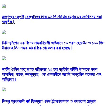
মহেশপুরে ‘জুলাই যোদ্ধা’দের নিয়ে এম পি মতিয়ার রহমান এর মতবিনিময় সভা
অনুষ্ঠিত।
ডিবি পুলিশের এক বিশেষ মাদকবিরোধী অভিযানে ৫০ গ্রাম হেরোইন ও ১০০ পিস
ইয়াবাসহ তিন মাদক কারবারিকে গ্রেফতার করা হয়েছে।
জাতীয় দৈনিক মাতৃ জগত পত্রিকার ২৩ তম প্রতিষ্ঠা বার্ষিকী উপলক্ষে সকল
সাংবাদিক, পাঠক, শুভানুধ্যায়, এবং দেশবাসীকে জানাই আন্তরিক শুভেচ্ছা এবং
অভিনন্দন।
বিনম্র শ্রদ্ধাঞ্জলি 🕊️ হিউম্যান এইড ইন্টারন্যাশনাল ও বাংলাদেশ সেন্ট্রাল