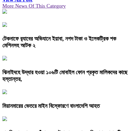
More News Of This Category
টেকনাফে র‌্যাবের অভিযানে ইয়াবা, নগদ টাকা ও ইলেকট্রিক শক
মেশিনসহ আটক ২
ঝিনাইদহে উদ্ধার হওয়া ১০৬টি মোবাইল ফোন প্রকৃত মালিকদের কাছে
হস্তান্তর,
মিয়ানমারের ভেতরে মাইন বিস্ফোরণে বাংলাদেশি আহত