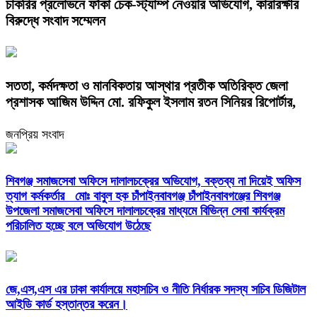
চাকরির প্রলোভনে ফাঁকা চেক-স্ট্যাম্প নেওয়ার অভিযোগ, কারারক্ষীর
বিরুদ্ধে সংবাদ সম্মেলন
সততা, কর্মদক্ষতা ও মানবিকতায় আস্থার প্রতীক অতিরিক্ত জেলা
প্রশাসক আজিম উদ্দিন মো. রফিকুল ইসলাম রতন সিনিয়র রিপোর্টার,
জনপ্রিয় সংবাদ
শিবগঞ্জ সমাজসেবা অফিসে দালালচক্রের অভিযোগ, বক্তব্য না দিয়েই অফিস
ত্যাগ কর্মকর্তার মোঃ বাবুল হক চাঁপাইনবাবগঞ্জ চাঁপাইনবাবগঞ্জের শিবগঞ্জ
উপজেলা সমাজসেবা অফিসে দালালচক্রের মাধ্যমে বিভিন্ন সেবা কার্যক্রম
পরিচালিত হচ্ছে বলে অভিযোগ উঠেছে
জে,এস,এস এর ঢাকা কার্যালয়ে মহাসচিব ও নীতি নির্ধারক সদস্য সচিব ডিজিটাল
আইডি কার্ড হস্তান্তর করেন।