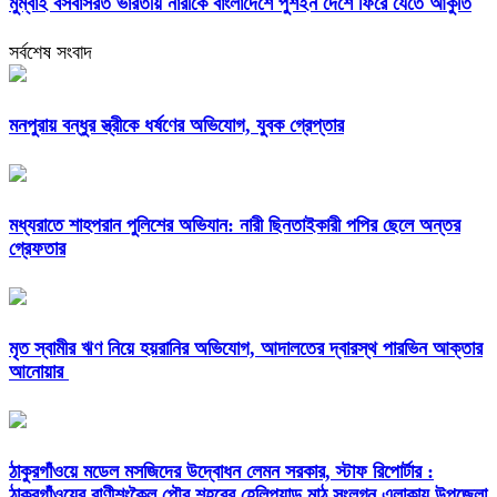
মুম্বাই বসবাসরত ভারতীয় নারীকে বাংলাদেশে পুশইন দেশে ফিরে যেতে আকুতি
সর্বশেষ সংবাদ
মনপুরায় বন্ধুর স্ত্রীকে ধর্ষণের অভিযোগ, যুবক গ্রেপ্তার
মধ্যরাতে শাহপরান পুলিশের অভিযান: নারী ছিনতাইকারী পপির ছেলে অন্তর
গ্রেফতার
মৃত স্বামীর ঋণ নিয়ে হয়রানির অভিযোগ, আদালতের দ্বারস্থ পারভিন আক্তার
আনোয়ার
ঠাকুরগাঁওয়ে মডেল মসজিদের উদ্বোধন লেমন সরকার, স্টাফ রিপোর্টার :
ঠাকুরগাঁওয়ের রাণীশংকৈল পৌর শহরের হেলিপ্যাড মাঠ সংলগ্ন এলাকায় উপজেলা