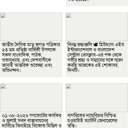
জাতীয় দৈনিক মাতৃ জগত পত্রিকার
বিনম্র শ্রদ্ধাঞ্জলি 🕊️ হিউম্যান এইড
২৩ তম প্রতিষ্ঠা বার্ষিকী উপলক্ষে
ইন্টারন্যাশনাল ও বাংলাদেশ
সকল সাংবাদিক, পাঠক,
সেন্ট্রাল প্রেসক্লাব-এর পক্ষ থেকে
শুভানুধ্যায়, এবং দেশবাসীকে
গভীর শ্রদ্ধা ও সম্মানের সঙ্গে স্মরণ
জানাই আন্তরিক শুভেচ্ছা এবং
করছি আজকের এই শোকাবহ
অভিনন্দন।
দিনটি।
০১-০৮-২০২৬ গণভোটের কার্যকর
নাগরিকের ন্যায়বিচার নিশ্চিত
ও জুলাই সনদ বাস্তাবায়নের
হওয়াটাই অ্যাটর্নি জেনারেলের
দাবিতে ঝিনাইহে বিক্ষোভ মিছিল ও
স্বস্তি।