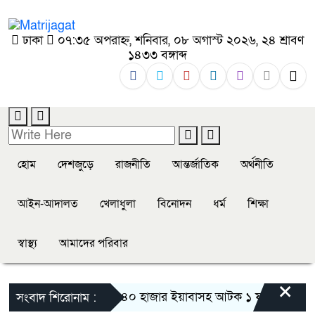
ঢাকা
০৭:৩৫ অপরাহ্ন, শনিবার, ০৮ অগাস্ট ২০২৬, ২৪ শ্রাবণ
১৪৩৩ বঙ্গাব্দ
হোম
দেশজুড়ে
রাজনীতি
আন্তর্জাতিক
অর্থনীতি
আইন-আদালত
খেলাধুলা
বিনোদন
ধর্ম
শিক্ষা
স্বাস্থ্য
আমাদের পরিবার
×
উখিয়ায় নদীপথে ৪০ হাজার ইয়াবাসহ আটক ১ ফরহাদ রহমান
সংবাদ শিরোনাম :