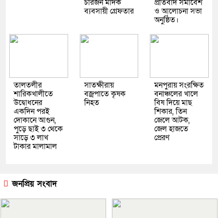
চারজন মাদক
প্রতিবাদ সমাবেশ
ব্যবসায়ী গ্রেফতার
ও আলোচনা সভা
অনুষ্ঠিত।
তালতলীর
সাতক্ষীরায়
মনপুরায় সংরক্ষিত
শারিকখালীতে
বজ্রপাতে কৃষক
বনাঞ্চলের খালে
উদ্বোধনের
নিহত
বিষ দিয়ে মাছ
একদিন পরই
শিকার, তিন
দোকানে আগুন,
জেলে আটক,
পুড়ে ছাই ৩ থেকে
জেল হাজতে
সাড়ে ৩ লাখ
প্রেরণ
টাকার মালামাল
জনপ্রিয় সংবাদ