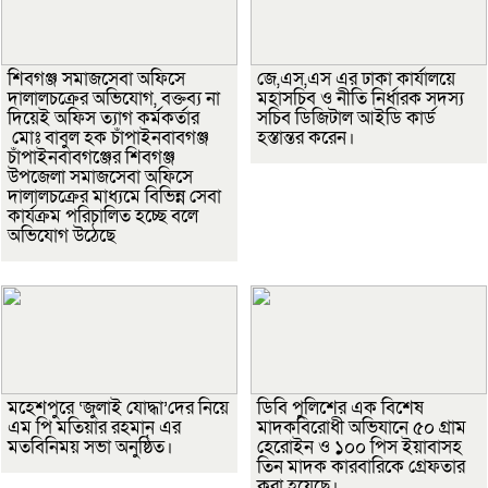
শিবগঞ্জ সমাজসেবা অফিসে
জে,এস,এস এর ঢাকা কার্যালয়ে
দালালচক্রের অভিযোগ, বক্তব্য না
মহাসচিব ও নীতি নির্ধারক সদস্য
দিয়েই অফিস ত্যাগ কর্মকর্তার
সচিব ডিজিটাল আইডি কার্ড
মোঃ বাবুল হক চাঁপাইনবাবগঞ্জ
হস্তান্তর করেন।
চাঁপাইনবাবগঞ্জের শিবগঞ্জ
উপজেলা সমাজসেবা অফিসে
দালালচক্রের মাধ্যমে বিভিন্ন সেবা
কার্যক্রম পরিচালিত হচ্ছে বলে
অভিযোগ উঠেছে
মহেশপুরে ‘জুলাই যোদ্ধা’দের নিয়ে
ডিবি পুলিশের এক বিশেষ
এম পি মতিয়ার রহমান এর
মাদকবিরোধী অভিযানে ৫০ গ্রাম
মতবিনিময় সভা অনুষ্ঠিত।
হেরোইন ও ১০০ পিস ইয়াবাসহ
তিন মাদক কারবারিকে গ্রেফতার
করা হয়েছে।