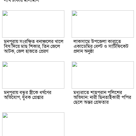
লাখ টাকার মালামাল
মনপুরায় সংরক্ষিত বনাঞ্চলের খালে
লাকসামে উপজেলা কারাতে
বিষ দিয়ে মাছ শিকার, তিন জেলে
একাডেমির বেল্ট ও সার্টিফিকেট
আটক, জেল হাজতে প্রেরণ
প্রদান অনুষ্ঠা
মনপুরায় বন্ধুর স্ত্রীকে ধর্ষণের
মধ্যরাতে শাহপরান পুলিশের
অভিযোগ, যুবক গ্রেপ্তার
অভিযান: নারী ছিনতাইকারী পপির
ছেলে অন্তর গ্রেফতার