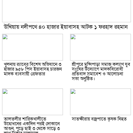
উখিয়ায় নদীপথে ৪০ হাজার ইয়াবাসহ আটক ১ ফরহাদ রহমান
খুলনায় র‍্যাবের বিশেষ অভিযানে ৩
শ্রীপুরে মুন্সিপাড়া সমাজ কল্যাণ যুব
হাজার ৯৫৮ পিস ইয়াবাসহ চারজন
সংঘের উদ্যোগে মাদকবিরোধী
মাদক ব্যবসায়ী গ্রেফতার
প্রতিবাদ সমাবেশ ও আলোচনা
সভা অনুষ্ঠিত।
তালতলীর শারিকখালীতে
সাতক্ষীরায় বজ্রপাতে কৃষক নিহত
উদ্বোধনের একদিন পরই দোকানে
আগুন, পুড়ে ছাই ৩ থেকে সাড়ে ৩