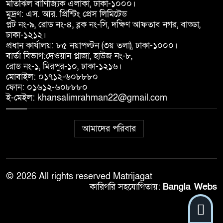
মতিঝিল বাণিজ্যিক এলাকা, ঢাকা-১০০০।
মুদ্রণ: এস. আর. প্রিন্টিং প্রেস লিমিটেড
প্লট নং-৯, রোড নং-৪, ব্লক নং-সি, দক্ষিণ আফতাব নগর, বাড্ডা,
ঢাকা-১২১২।
প্রধান কার্যালয়: ৮৫ নয়াপল্টন (৩য় তলা), ঢাকা-১০০০।
বার্তা বিভাগ:দেওয়ান প্লাজা, হাউজ নং-৮,
রোড নং-১, মিরপুর-১০, ঢাকা-১২১৬।
মোবাইল: ০১৭১২-৬০৮৮৮০
ফোন: ০১৬১২-৬০৮৮৮০
ই-মেইল: khansalimrahman22@gmail.com
আমাদের পরিবার
© 2026 All rights reserved Matrijagat
কারিগরি সহযোগিতায়:
Bangla Webs