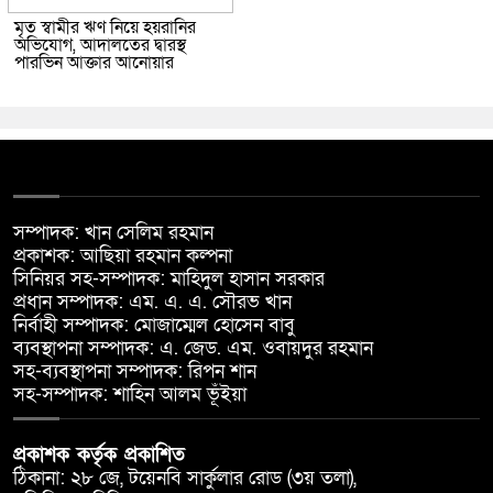
মৃত স্বামীর ঋণ নিয়ে হয়রানির
অভিযোগ, আদালতের দ্বারস্থ
পারভিন আক্তার আনোয়ার
সম্পাদক: খান সেলিম রহমান
প্রকাশক: আছিয়া রহমান কল্পনা
সিনিয়র সহ-সম্পাদক: মাহিদুল হাসান সরকার
প্রধান সম্পাদক: এম. এ. এ. সৌরভ খান
নির্বাহী সম্পাদক: মোজাম্মেল হোসেন বাবু
ব্যবস্থাপনা সম্পাদক: এ. জেড. এম. ওবায়দুর রহমান
সহ-ব্যবস্থাপনা সম্পাদক: রিপন শান
সহ-সম্পাদক: শাহিন আলম ভূঁইয়া
প্রকাশক কর্তৃক প্রকাশিত
ঠিকানা: ২৮ জে, টয়েনবি সার্কুলার রোড (৩য় তলা),