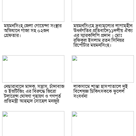
ময়মনসিংহ জেলা গোয়েন্দা সংস্থার
ময়মনসিংহে দ্রব্যমূল্যের লাগামহীন
অভিযানে গাঁজা সহ ০২জন
ঊর্ধ্বগতির প্রতিবাদে১১দলীয় ঐক্য
গ্রেফতার।
এর স্মারকলিপি প্রদান । মোঃ
রফিকুল ইসলাম রতন সিনিয়র
রিপোর্টার ময়মনসিংহ।
নেছারাবাদে মাদক, সন্ত্রাস, চাঁদাবাজ
লাকসামে শান্তা হাসপাতালে দুই
ও ইভটিজিং এর বিরুদ্ধে জিরো
বিশেষজ্ঞ চিকিৎসককে ফুলেল
টলারেন্স ঘোষণা গৃহায়ণ ও গণপূর্ত
সংবর্ধনা
প্রতিমন্ত্রী আহম্মদ সোহেল মনজুর