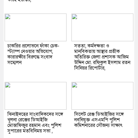
চাকরির প্রলোভনে ফাঁকা চেক-
সততা, কর্মদক্ষতা ও
স্ট্যাম্প নেওয়ার অভিযোগ,
মানবিকতায় আস্থার প্রতীক
কারারক্ষীর বিরুদ্ধে সংবাদ
অতিরিক্ত জেলা প্রশাসক আজিম
সম্মেলন
উদ্দিন মো. রফিকুল ইসলাম রতন
সিনিয়র রিপোর্টার,
ঝিনাইদহের সাংবাদিকদের সঙ্গে
সিলেট রেঞ্জ ডিআইজির সঙ্গে
খুলনা রেঞ্জের ডিআইজি
নবনিযুক্ত এসএমপি পুলিশ
মোস্তাফিজুর রহমান এবং পুলিশ
কমিশনারের সৌজন্য সাক্ষাৎ
সুপারের মতবিনিময় সভা ,