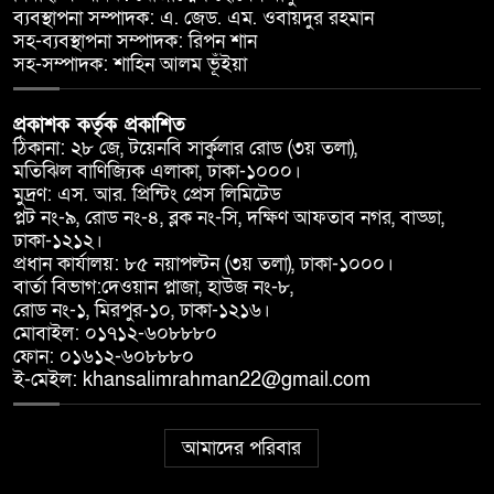
ব্যবস্থাপনা সম্পাদক: এ. জেড. এম. ওবায়দুর রহমান
সহ-ব্যবস্থাপনা সম্পাদক: রিপন শান
সহ-সম্পাদক: শাহিন আলম ভূঁইয়া
প্রকাশক কর্তৃক প্রকাশিত
ঠিকানা: ২৮ জে, টয়েনবি সার্কুলার রোড (৩য় তলা),
মতিঝিল বাণিজ্যিক এলাকা, ঢাকা-১০০০।
মুদ্রণ: এস. আর. প্রিন্টিং প্রেস লিমিটেড
প্লট নং-৯, রোড নং-৪, ব্লক নং-সি, দক্ষিণ আফতাব নগর, বাড্ডা,
ঢাকা-১২১২।
প্রধান কার্যালয়: ৮৫ নয়াপল্টন (৩য় তলা), ঢাকা-১০০০।
বার্তা বিভাগ:দেওয়ান প্লাজা, হাউজ নং-৮,
রোড নং-১, মিরপুর-১০, ঢাকা-১২১৬।
মোবাইল: ০১৭১২-৬০৮৮৮০
ফোন: ০১৬১২-৬০৮৮৮০
ই-মেইল: khansalimrahman22@gmail.com
আমাদের পরিবার