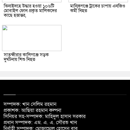
ঝিনাইদহে উদ্ধার হওয়া ১০৬টি
মানিকগঞ্জে ট্রাকের চাপায় এনজিও
মোবাইল ফোন প্রকৃত মালিকদের
কর্মী নিহত
কাছে হস্তান্তর,
সাতক্ষীরার কালিগঞ্জে সড়ক
দুর্ঘটনায় শিশু নিহত
সম্পাদক: খান সেলিম রহমান
প্রকাশক: আছিয়া রহমান কল্পনা
সিনিয়র সহ-সম্পাদক: মাহিদুল হাসান সরকার
প্রধান সম্পাদক: এম. এ. এ. সৌরভ খান
নির্বাহী সম্পাদক: মোজাম্মেল হোসেন বাবু