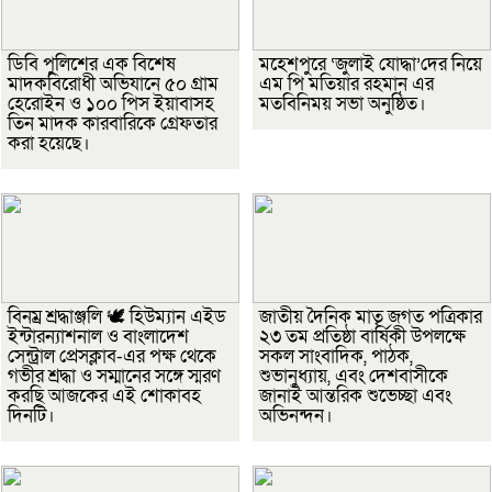
ডিবি পুলিশের এক বিশেষ
মহেশপুরে ‘জুলাই যোদ্ধা’দের নিয়ে
মাদকবিরোধী অভিযানে ৫০ গ্রাম
এম পি মতিয়ার রহমান এর
হেরোইন ও ১০০ পিস ইয়াবাসহ
মতবিনিময় সভা অনুষ্ঠিত।
তিন মাদক কারবারিকে গ্রেফতার
করা হয়েছে।
বিনম্র শ্রদ্ধাঞ্জলি 🕊️ হিউম্যান এইড
জাতীয় দৈনিক মাতৃ জগত পত্রিকার
ইন্টারন্যাশনাল ও বাংলাদেশ
২৩ তম প্রতিষ্ঠা বার্ষিকী উপলক্ষে
সেন্ট্রাল প্রেসক্লাব-এর পক্ষ থেকে
সকল সাংবাদিক, পাঠক,
গভীর শ্রদ্ধা ও সম্মানের সঙ্গে স্মরণ
শুভানুধ্যায়, এবং দেশবাসীকে
করছি আজকের এই শোকাবহ
জানাই আন্তরিক শুভেচ্ছা এবং
দিনটি।
অভিনন্দন।