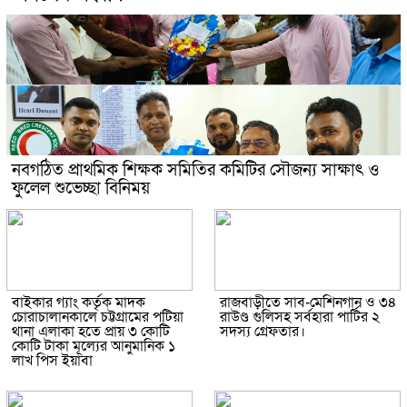
নবগঠিত প্রাথমিক শিক্ষক সমিতির কমিটির সৌজন্য সাক্ষাৎ ও
ফুলেল শুভেচ্ছা বিনিময়
বাইকার গ্যাং কর্তৃক মাদক
রাজবাড়ীতে সাব-মেশিনগান ও ৩৪
চোরাচালানকালে চট্টগ্রামের পটিয়া
রাউণ্ড গুলিসহ সর্বহারা পার্টির ২
থানা এলাকা হতে প্রায় ৩ কোটি
সদস্য গ্রেফতার।
কোটি টাকা মূল্যের আনুমানিক ১
লাখ পিস ইয়াবা