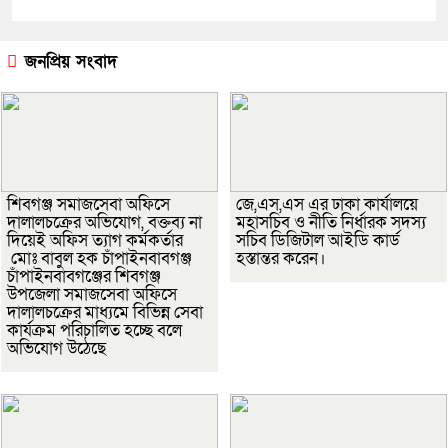
জনপ্রিয় সংবাদ
শিবগঞ্জ সমাজসেবা অফিসে
জে,এস,এস এর ঢাকা কার্যালয়ে
দালালচক্রের অভিযোগ, বক্তব্য না
মহাসচিব ও নীতি নির্ধারক সদস্য
দিয়েই অফিস ত্যাগ কর্মকর্তার
সচিব ডিজিটাল আইডি কার্ড
মোঃ বাবুল হক চাঁপাইনবাবগঞ্জ
হস্তান্তর করেন।
চাঁপাইনবাবগঞ্জের শিবগঞ্জ
উপজেলা সমাজসেবা অফিসে
দালালচক্রের মাধ্যমে বিভিন্ন সেবা
কার্যক্রম পরিচালিত হচ্ছে বলে
অভিযোগ উঠেছে