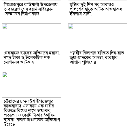
পিরোজপুরে কাউখালী উপজেলায়
মুক্তির দুই দিন পর আবারও
৩ বছরেও শেষ হয়নি সাইক্লোন
পুলিশের হাতে আটক আজহারুল
সেল্টারের নির্মাণ কাজ
ইসলাম সাদী,
টেকনাফে র‌্যাবের অভিযানে ইয়াবা,
পল্লবীর ঝিলপার বস্তিতে দিন-রাত
নগদ টাকা ও ইলেকট্রিক শক
জুয়া-মাদকের আড্ডা, ব্যবস্থার
মেশিনসহ আটক ২
আশ্বাস পুলিশের
চট্টগ্রামের চন্দনাইশ উপজেলার
কাঞ্চনাবাদ এলাকায় এক নারীর
বিরুদ্ধে বিয়ের নামে ভ’য়ংকর
প্রতারণা ও কোটি টাকার ‘কাবিন
ব্যবসা’ করার চাঞ্চল্যকর অভিযোগ
উঠেছে