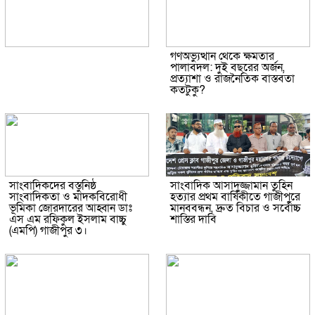
গণঅভ্যুত্থান থেকে ক্ষমতার
পালাবদল: দুই বছরের অর্জন,
প্রত্যাশা ও রাজনৈতিক বাস্তবতা
কতটুকু?
সাংবাদিকদের বস্তুনিষ্ঠ
সাংবাদিক আসাদুজ্জামান তুহিন
সাংবাদিকতা ও মাদকবিরোধী
হত্যার প্রথম বার্ষিকীতে গাজীপুরে
ভূমিকা জোরদারের আহ্বান ডাঃ
মানববন্ধন, দ্রুত বিচার ও সর্বোচ্চ
এস এম রফিকুল ইসলাম বাচ্চু
শাস্তির দাবি
(এমপি) গাজীপুর ৩।