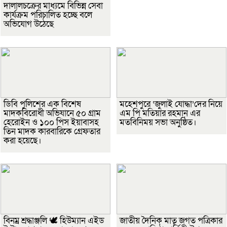
দালালচক্রের মাধ্যমে বিভিন্ন সেবা
কার্যক্রম পরিচালিত হচ্ছে বলে
অভিযোগ উঠেছে
ডিবি পুলিশের এক বিশেষ
মহেশপুরে ‘জুলাই যোদ্ধা’দের নিয়ে
মাদকবিরোধী অভিযানে ৫০ গ্রাম
এম পি মতিয়ার রহমান এর
হেরোইন ও ১০০ পিস ইয়াবাসহ
মতবিনিময় সভা অনুষ্ঠিত।
তিন মাদক কারবারিকে গ্রেফতার
করা হয়েছে।
বিনম্র শ্রদ্ধাঞ্জলি 🕊️ হিউম্যান এইড
জাতীয় দৈনিক মাতৃ জগত পত্রিকার