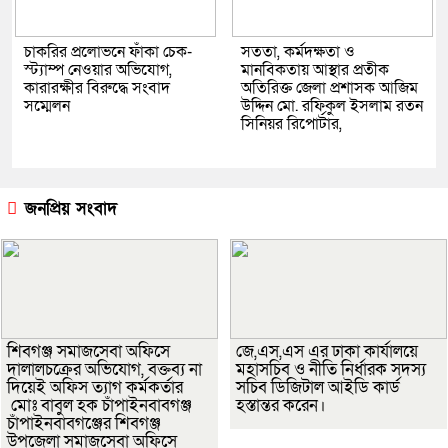
চাকরির প্রলোভনে ফাঁকা চেক-
সততা, কর্মদক্ষতা ও
স্ট্যাম্প নেওয়ার অভিযোগ,
মানবিকতায় আস্থার প্রতীক
কারারক্ষীর বিরুদ্ধে সংবাদ
অতিরিক্ত জেলা প্রশাসক আজিম
সম্মেলন
উদ্দিন মো. রফিকুল ইসলাম রতন
সিনিয়র রিপোর্টার,
জনপ্রিয় সংবাদ
শিবগঞ্জ সমাজসেবা অফিসে
জে,এস,এস এর ঢাকা কার্যালয়ে
দালালচক্রের অভিযোগ, বক্তব্য না
মহাসচিব ও নীতি নির্ধারক সদস্য
দিয়েই অফিস ত্যাগ কর্মকর্তার
সচিব ডিজিটাল আইডি কার্ড
মোঃ বাবুল হক চাঁপাইনবাবগঞ্জ
হস্তান্তর করেন।
চাঁপাইনবাবগঞ্জের শিবগঞ্জ
উপজেলা সমাজসেবা অফিসে