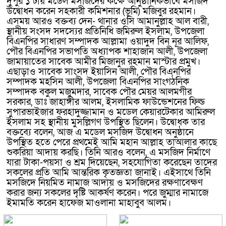
দুপুর ১ টায় মডেল মসজিদের কক্ষে আনুষ্ঠানিকভাবে মসজিদ
উদ্বোধন করেন সহকারী কমিশনার (ভূমি) মজিবুর রহমান।
এসময় আরও বক্তব্য দেন- থানার ওসি আমানুল্লাহ আল বারী,
স্থানীয় সংসদ সদস্যের প্রতিনিধি জমিরুল ইসলাম, উপজেলা
বিএনপির সাধারণ সম্পাদক আল্লামা ওয়াদুদ বিন নূর আলিফ,
পৌর বিএনপির সভাপতি অধ্যাপক শাহাজান আলী, উপজেলা
জামায়াতের সাবেক আমীর মিজানুর রহমান মাস্টার প্রমুখ।
এছাড়াও সাবেক সাংসদ ইয়াসিন আলী, পৌর বিএনপির
সম্পাদক মহসিন আলী, উপজেলা বিএনপির সাংগঠনিক
সম্পাদক বকুল মজুমদার, সাবেক পৌর মেয়র আলমগীর
সরকার, ডাঃ জাহাঙ্গীর আলম, ইসলামিক ফাউন্ডেশনের ফিল্ড
সুপারভাইজার ফরহাদুজ্জামান ও মডেল কেয়ারটেকার আমিরুল
ইসলাম সহ স্থানীয় মুসল্লিগণ উপস্থিত ছিলেন। উদ্বোধক তার
বক্তব্যে বলেন, আজ এ মডেল মসজিদ উদ্বোধন অনুষ্ঠানে
উপস্থিত হতে পেরে প্রথমেই আমি মহান আল্লাহ তাআলার কাছে
শুকরিয়া আদায় করছি। তিনি আরও বলেন, এ মসজিদ নির্মাণে
যারা টাকা-পয়সা ও শ্রম দিয়েছেন, সহযোগিতা করেছেন তাদের
সকলের প্রতি আমি আন্তরিক কৃতজ্ঞতা জানাই। এইসাথে তিনি
মসজিদে নিয়মিত নামাজ আদায় ও মসজিদের রক্ষণাবেক্ষণ
করার জন্য সকলের দৃষ্টি আকর্ষণ করেন। পরে জুম্মার নামাজে
ইমামতি করেন হাফেজ মাওলানা মাহাবুব আলম।