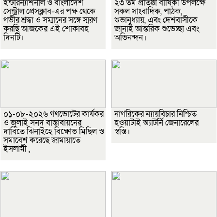
ইন্টারন্যাশনাল ও বাংলাদেশ
২৩ তম প্রতিষ্ঠা বার্ষিকী উপলক্ষে
সেন্ট্রাল প্রেসক্লাব-এর পক্ষ থেকে
সকল সাংবাদিক, পাঠক,
গভীর শ্রদ্ধা ও সম্মানের সঙ্গে স্মরণ
শুভানুধ্যায়, এবং দেশবাসীকে
করছি আজকের এই শোকাবহ
জানাই আন্তরিক শুভেচ্ছা এবং
দিনটি।
অভিনন্দন।
০১-০৮-২০২৬ গণভোটের কার্যকর
নাগরিকের ন্যায়বিচার নিশ্চিত
ও জুলাই সনদ বাস্তাবায়নের
হওয়াটাই অ্যাটর্নি জেনারেলের
দাবিতে ঝিনাইহে বিক্ষোভ মিছিল ও
স্বস্তি।
সমাবেশ করেছে জামায়াতে
ইসলামী ,