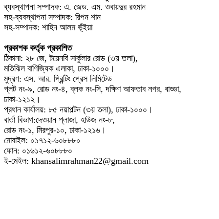
ব্যবস্থাপনা সম্পাদক: এ. জেড. এম. ওবায়দুর রহমান
সহ-ব্যবস্থাপনা সম্পাদক: রিপন শান
সহ-সম্পাদক: শাহিন আলম ভূঁইয়া
প্রকাশক কর্তৃক প্রকাশিত
ঠিকানা: ২৮ জে, টয়েনবি সার্কুলার রোড (৩য় তলা),
মতিঝিল বাণিজ্যিক এলাকা, ঢাকা-১০০০।
মুদ্রণ: এস. আর. প্রিন্টিং প্রেস লিমিটেড
প্লট নং-৯, রোড নং-৪, ব্লক নং-সি, দক্ষিণ আফতাব নগর, বাড্ডা,
ঢাকা-১২১২।
প্রধান কার্যালয়: ৮৫ নয়াপল্টন (৩য় তলা), ঢাকা-১০০০।
বার্তা বিভাগ:দেওয়ান প্লাজা, হাউজ নং-৮,
রোড নং-১, মিরপুর-১০, ঢাকা-১২১৬।
মোবাইল: ০১৭১২-৬০৮৮৮০
ফোন: ০১৬১২-৬০৮৮৮০
ই-মেইল: khansalimrahman22@gmail.com