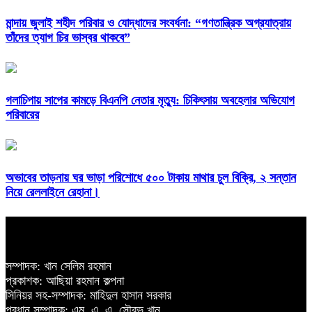
মান্দায় জুলাই শহীদ পরিবার ও যোদ্ধাদের সংবর্ধনা: “গণতান্ত্রিক অগ্রযাত্রায়
তাঁদের ত্যাগ চির ভাস্বর থাকবে”
গলাচিপায় সাপের কামড়ে বিএনপি নেতার মৃত্যু: চিকিৎসায় অবহেলার অভিযোগ
পরিবারের
অভাবের তাড়নায় ঘর ভাড়া পরিশোধে ৫০০ টাকায় মাথার চুল বিক্রি, ২ সন্তান
নিয়ে রেললাইনে রেহানা।
সম্পাদক: খান সেলিম রহমান
প্রকাশক: আছিয়া রহমান কল্পনা
সিনিয়র সহ-সম্পাদক: মাহিদুল হাসান সরকার
প্রধান সম্পাদক: এম. এ. এ. সৌরভ খান