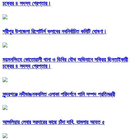
চক্রের ৪ সদস্য গ্রেপ্তার।
শ্রীপুর উপজেলা রিপোর্টার্স ক্লাবের নবনির্বাচিত কমিটি ঘোষণা।
ময়মনসিংহে কোতোয়ালী থানা ও ডিবির যৌথ অভিযানে সক্রিয় ছিনতাইকারী
চক্রের ৪ সদস্য গ্রেপ্তার।
সুন্দরগঞ্জে নদীভাঙনকবলিত এলাকা পরিদর্শনে পানি সম্পদ প্রতিমন্ত্রী
আশুলিয়ায় লেবার সরদারের কাছে চাঁদা দাবি, হামলায় আহত ৫