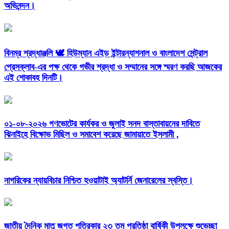
অভিনন্দন।
বিনম্র শ্রদ্ধাঞ্জলি 🕊️ হিউম্যান এইড ইন্টারন্যাশনাল ও বাংলাদেশ সেন্ট্রাল
প্রেসক্লাব-এর পক্ষ থেকে গভীর শ্রদ্ধা ও সম্মানের সঙ্গে স্মরণ করছি আজকের
এই শোকাবহ দিনটি।
০১-০৮-২০২৬ গণভোটের কার্যকর ও জুলাই সনদ বাস্তাবায়নের দাবিতে
ঝিনাইহে বিক্ষোভ মিছিল ও সমাবেশ করেছে জামায়াতে ইসলামী ,
নাগরিকের ন্যায়বিচার নিশ্চিত হওয়াটাই অ্যাটর্নি জেনারেলের স্বস্তি।
জাতীয় দৈনিক মাতৃ জগত পত্রিকার ২৩ তম প্রতিষ্ঠা বার্ষিকী উপলক্ষে শুভেচ্ছা