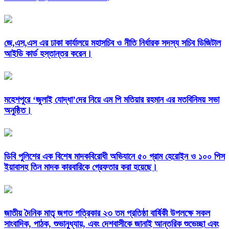
জে,এস,এস এর ঢাকা কার্যালয়ে মহাসচিব ও নীতি নির্ধারক সদস্য সচিব ডিজিটাল
আইডি কার্ড হস্তান্তর করেন।
মহেশপুরে ‘জুলাই যোদ্ধা’দের নিয়ে এম পি মতিয়ার রহমান এর মতবিনিময় সভা
অনুষ্ঠিত।
ডিবি পুলিশের এক বিশেষ মাদকবিরোধী অভিযানে ৫০ গ্রাম হেরোইন ও ১০০ পিস
ইয়াবাসহ তিন মাদক কারবারিকে গ্রেফতার করা হয়েছে।
জাতীয় দৈনিক মাতৃ জগত পত্রিকার ২৩ তম প্রতিষ্ঠা বার্ষিকী উপলক্ষে সকল
সাংবাদিক, পাঠক, শুভানুধ্যায়, এবং দেশবাসীকে জানাই আন্তরিক শুভেচ্ছা এবং