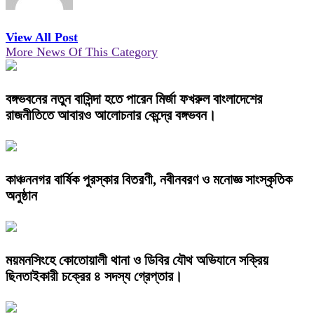
View All Post
More News Of This Category
বঙ্গভবনের নতুন বাসিন্দা হতে পারেন মির্জা ফখরুল বাংলাদেশের
রাজনীতিতে আবারও আলোচনার কেন্দ্রে বঙ্গভবন।
কাঞ্চননগর বার্ষিক পুরস্কার বিতরণী, নবীনবরণ ও মনোজ্ঞ সাংস্কৃতিক
অনুষ্ঠান
ময়মনসিংহে কোতোয়ালী থানা ও ডিবির যৌথ অভিযানে সক্রিয়
ছিনতাইকারী চক্রের ৪ সদস্য গ্রেপ্তার।