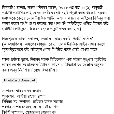
বিআরটিএ জানায়, সড়ক পরিবহন আইন, ২০১৮-এর ধারা ১১(১) অনুযায়ী
প্রতিটি ড্রাইভিং লাইসেন্সের বিপরীতে মোট ১২টি পয়েন্ট বরাদ্দ থাকে। সড়ক ও
মহাসড়কে কোনো চালক ট্রাফিক আইন অমান্য করলে বা আইনের বিভিন্ন ধারা
লঙ্ঘন করলে অর্থদণ্ড বা কারাদণ্ডের পাশাপাশি অতিরিক্ত শাস্তি হিসেবে তাঁর
ড্রাইভিং লাইসেন্স থেকে দোষসূচক পয়েন্ট কর্তন করা হবে।
বিজ্ঞপ্তিতে আরও বলা হয়, বর্তমানে ‘রোড সেফটি পেনাল্টি সিস্টেম’
(আরএসপিএস) অ্যাপের মাধ্যমে কোনো চালক ট্রাফিক আইন লঙ্ঘন করলে
স্বয়ংক্রিয়ভাবে তাঁর লাইসেন্স থেকে নির্ধারিত পয়েন্ট কেটে নেওয়া হচ্ছে।
সড়ক দুর্ঘটনা হ্রাস, নিরাপদ সড়ক নিশ্চিতকরণ এবং সড়কে শৃঙ্খলা প্রতিষ্ঠার
লক্ষ্যে দেশের সব চালককে ট্রাফিক আইন ও বিধিমালা যথাযথভাবে অনুসরণ
করার জন্য নির্দেশনা দিয়েছে বিআরটিএ।
PhotoCard Download
সম্পাদক: খান সেলিম রহমান
প্রকাশক: আছিয়া রহমান কল্পনা
সিনিয়র সহ-সম্পাদক: মাহিদুল হাসান সরকার
প্রধান সম্পাদক: এম. এ. এ. সৌরভ খান
নির্বাহী সম্পাদক: মোজাম্মেল হোসেন বাবু