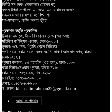
নির্বাহী সম্পাদক: মোজাম্মেল হোসেন বাবু
ব্যবস্থাপনা সম্পাদক: এ. জেড. এম. ওবায়দুর রহমান
সহ-ব্যবস্থাপনা সম্পাদক: রিপন শান
সহ-সম্পাদক: শাহিন আলম ভূঁইয়া
প্রকাশক কর্তৃক প্রকাশিত
ঠিকানা: ২৮ জে, টয়েনবি সার্কুলার রোড (৩য় তলা),
মতিঝিল বাণিজ্যিক এলাকা, ঢাকা-১০০০।
মুদ্রণ: এস. আর. প্রিন্টিং প্রেস লিমিটেড
প্লট নং-৯, রোড নং-৪, ব্লক নং-সি, দক্ষিণ আফতাব নগর, বাড্ডা,
ঢাকা-১২১২।
প্রধান কার্যালয়: ৮৫ নয়াপল্টন (৩য় তলা), ঢাকা-১০০০।
বার্তা বিভাগ:দেওয়ান প্লাজা, হাউজ নং-৮,
রোড নং-১, মিরপুর-১০, ঢাকা-১২১৬।
মোবাইল: ০১৭১২-৬০৮৮৮০
ফোন: ০১৬১২-৬০৮৮৮০
ই-মেইল: khansalimrahman22@gmail.com
আমাদের পরিবার