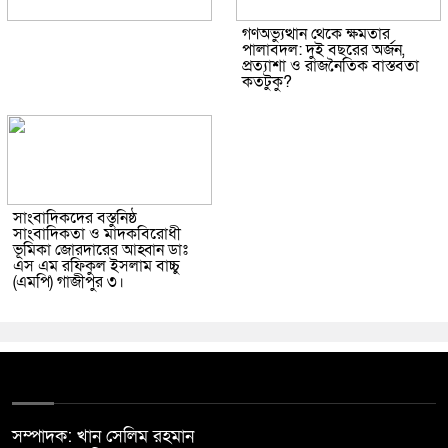
গণঅভ্যুত্থান থেকে ক্ষমতার
পালাবদল: দুই বছরের অর্জন,
প্রত্যাশা ও রাজনৈতিক বাস্তবতা
কতটুকু?
সাংবাদিকদের বস্তুনিষ্ঠ
সাংবাদিকতা ও মাদকবিরোধী
ভূমিকা জোরদারের আহ্বান ডাঃ
এস এম রফিকুল ইসলাম বাচ্চু
(এমপি) গাজীপুর ৩।
সম্পাদক: খান সেলিম রহমান