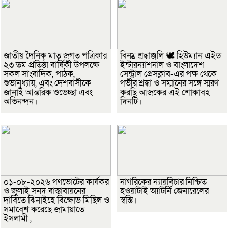
জাতীয় দৈনিক মাতৃ জগত পত্রিকার
বিনম্র শ্রদ্ধাঞ্জলি 🕊️ হিউম্যান এইড
২৩ তম প্রতিষ্ঠা বার্ষিকী উপলক্ষে
ইন্টারন্যাশনাল ও বাংলাদেশ
সকল সাংবাদিক, পাঠক,
সেন্ট্রাল প্রেসক্লাব-এর পক্ষ থেকে
শুভানুধ্যায়, এবং দেশবাসীকে
গভীর শ্রদ্ধা ও সম্মানের সঙ্গে স্মরণ
জানাই আন্তরিক শুভেচ্ছা এবং
করছি আজকের এই শোকাবহ
অভিনন্দন।
দিনটি।
০১-০৮-২০২৬ গণভোটের কার্যকর
নাগরিকের ন্যায়বিচার নিশ্চিত
ও জুলাই সনদ বাস্তাবায়নের
হওয়াটাই অ্যাটর্নি জেনারেলের
দাবিতে ঝিনাইহে বিক্ষোভ মিছিল ও
স্বস্তি।
সমাবেশ করেছে জামায়াতে
ইসলামী ,