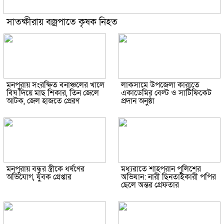
সাতক্ষীরায় বজ্রপাতে কৃষক নিহত
মনপুরায় সংরক্ষিত বনাঞ্চলের খালে
লাকসামে উপজেলা কারাতে
বিষ দিয়ে মাছ শিকার, তিন জেলে
একাডেমির বেল্ট ও সার্টিফিকেট
আটক, জেল হাজতে প্রেরণ
প্রদান অনুষ্ঠা
মনপুরায় বন্ধুর স্ত্রীকে ধর্ষণের
মধ্যরাতে শাহপরান পুলিশের
অভিযোগ, যুবক গ্রেপ্তার
অভিযান: নারী ছিনতাইকারী পপির
ছেলে অন্তর গ্রেফতার