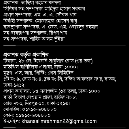
প্রকাশক: আছিয়া রহমান কল্পনা
সিনিয়র সহ-সম্পাদক: মাহিদুল হাসান সরকার
প্রধান সম্পাদক: এম. এ. এ. সৌরভ খান
নির্বাহী সম্পাদক: মোজাম্মেল হোসেন বাবু
ব্যবস্থাপনা সম্পাদক: এ. জেড. এম. ওবায়দুর রহমান
সহ-ব্যবস্থাপনা সম্পাদক: রিপন শান
সহ-সম্পাদক: শাহিন আলম ভূঁইয়া
প্রকাশক কর্তৃক প্রকাশিত
ঠিকানা: ২৮ জে, টয়েনবি সার্কুলার রোড (৩য় তলা),
মতিঝিল বাণিজ্যিক এলাকা, ঢাকা-১০০০।
মুদ্রণ: এস. আর. প্রিন্টিং প্রেস লিমিটেড
প্লট নং-৯, রোড নং-৪, ব্লক নং-সি, দক্ষিণ আফতাব নগর, বাড্ডা,
ঢাকা-১২১২।
প্রধান কার্যালয়: ৮৫ নয়াপল্টন (৩য় তলা), ঢাকা-১০০০।
বার্তা বিভাগ:দেওয়ান প্লাজা, হাউজ নং-৮,
রোড নং-১, মিরপুর-১০, ঢাকা-১২১৬।
মোবাইল: ০১৭১২-৬০৮৮৮০
ফোন: ০১৬১২-৬০৮৮৮০
ই-মেইল: khansalimrahman22@gmail.com