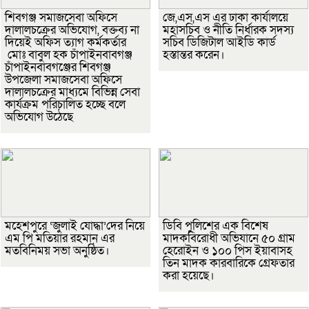
শিবগঞ্জ সমাজসেবা অফিসে
জে,এস,এস এর ঢাকা কার্যালয়ে
দালালচক্রের অভিযোগ, বক্তব্য না
মহাসচিব ও নীতি নির্ধারক সদস্য
দিয়েই অফিস ত্যাগ কর্মকর্তার
সচিব ডিজিটাল আইডি কার্ড
মোঃ বাবুল হক চাঁপাইনবাবগঞ্জ
হস্তান্তর করেন।
চাঁপাইনবাবগঞ্জের শিবগঞ্জ
উপজেলা সমাজসেবা অফিসে
দালালচক্রের মাধ্যমে বিভিন্ন সেবা
কার্যক্রম পরিচালিত হচ্ছে বলে
অভিযোগ উঠেছে
মহেশপুরে ‘জুলাই যোদ্ধা’দের নিয়ে
ডিবি পুলিশের এক বিশেষ
এম পি মতিয়ার রহমান এর
মাদকবিরোধী অভিযানে ৫০ গ্রাম
মতবিনিময় সভা অনুষ্ঠিত।
হেরোইন ও ১০০ পিস ইয়াবাসহ
তিন মাদক কারবারিকে গ্রেফতার
করা হয়েছে।