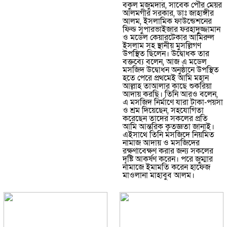
বকুল মজুমদার, সাবেক পৌর মেয়র
আলমগীর সরকার, ডাঃ জাহাঙ্গীর
আলম, ইসলামিক ফাউন্ডেশনের
ফিল্ড সুপারভাইজার ফরহাদুজ্জামান
ও মডেল কেয়ারটেকার আমিরুল
ইসলাম সহ স্থানীয় মুসল্লিগণ
উপস্থিত ছিলেন। উদ্বোধক তার
বক্তব্যে বলেন, আজ এ মডেল
মসজিদ উদ্বোধন অনুষ্ঠানে উপস্থিত
হতে পেরে প্রথমেই আমি মহান
আল্লাহ তাআলার কাছে শুকরিয়া
আদায় করছি। তিনি আরও বলেন,
এ মসজিদ নির্মাণে যারা টাকা-পয়সা
ও শ্রম দিয়েছেন, সহযোগিতা
করেছেন তাদের সকলের প্রতি
আমি আন্তরিক কৃতজ্ঞতা জানাই।
এইসাথে তিনি মসজিদে নিয়মিত
নামাজ আদায় ও মসজিদের
রক্ষণাবেক্ষণ করার জন্য সকলের
দৃষ্টি আকর্ষণ করেন। পরে জুম্মার
নামাজে ইমামতি করেন হাফেজ
মাওলানা মাহাবুব আলম।