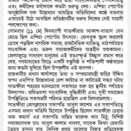
একটি পদক্ষেপই প্রমাণ করে তারা সাংবাদিকতার পেশাদারিত্ব
এবং কর্মীদের মর্যাদাকে কতটা গুরুত্ব দেয়। এশিয়া পোস্টের
আনুষ্ঠানিক শুভ উদ্বোধনে আমন্ত্রিত অতিথিদের কণ্ঠে বারবার
এভাবেই উঠে আসছিল প্রতিষ্ঠানটির শুরুর দিকের সেই সাহসী
পদক্ষেপের কথা।
সোমবার (১১ মে) দিনব্যাপী সাতক্ষীরার আকাশ-বাতাস যেন
মেতে ছিল এশিয়া পোস্টের উৎসবে। ফেসবুক স্ক্রল করলেই
চোখে পড়ছিল নাগরিক সমাজ, রাজনৈতিক ব্যক্তিত্ব, মাঠপর্যায়ের
সাংবাদিক এবং তরুণ সমাজকর্মীদের অন্তহীন শুভকামনা।
জেলাজুড়ে সাধারণ মানুষের এই স্বতঃস্ফূর্ত উচ্ছ্বাস প্রমাণ করে
দেয়, গণমাধ্যমের ভিড়ে একটি বস্তুনিষ্ঠ ও শক্তিশালী কণ্ঠস্বরের
জন্য কতটা মুখিয়ে ছিল উপকূলীয় এই জনপদ।
রাজধানীর প্রধান কার্যালয়ে তথ্য ও সম্প্রচারমন্ত্রী জহির উদ্দিন
স্বপন এমপি’র উদ্বোধনের রেশ কাটতে না কাটতেই সন্ধ্যা ৭টায়
সাতক্ষীরা শহরের ম্যানগ্রোভ সভাঘরে শুরু হয় স্থানীয় পর্যায়ের
উদযাপন। প্রথিতযশা সাংবাদিক, বুদ্ধিজীবী এবং সুধী সমাজের
উপস্থিতিতে সভাঘরটি পরিনত হয়েছিল এক মিলনমেলায়।
সাতক্ষীরা প্রেসক্লাবের সভাপতি আবুল কাশেম এর সভাপতিত্বে
এসময় প্রধান অতিথি হিসেবে উপস্থিত ছিলেন সাতক্ষীরা চেম্বার
অফ কমার্স এর সভাপতি নাছিম ফারুক খান মিঠু, বিশিষ্ট
সমাজসেবক ডাঃ আবুল কালাম বাবলা, সাবেক ফিফা রেফারি
তৈয়ব হাসান বাবু, দৈনিক প্রথম আলোর নিজস্ব প্রতিবেদক