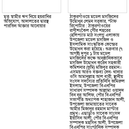
মৃত স্বামীর ঋণ নিয়ে হয়রানির
ঠাকুরগাঁওয়ে মডেল মসজিদের
অভিযোগ, আদালতের দ্বারস্থ
উদ্বোধন লেমন সরকার, স্টাফ
পারভিন আক্তার আনোয়ার
রিপোর্টার : ঠাকুরগাঁওয়ের
রাণীশংকৈল পৌর শহরের
হেলিপ্যাড মাঠ সংলগ্ন এলাকায়
উপজেলা মডেল মসজিদ ও
ইসলামিক সাংস্কৃতিক কেন্দ্রের
উদ্বোধন করা হয়েছে। শুক্রবার (৭
আগষ্ট) দুপুর ১ টায় মডেল
মসজিদের কক্ষে আনুষ্ঠানিকভাবে
মসজিদ উদ্বোধন করেন সহকারী
কমিশনার (ভূমি) মজিবুর রহমান।
এসময় আরও বক্তব্য দেন- থানার
ওসি আমানুল্লাহ আল বারী, স্থানীয়
সংসদ সদস্যের প্রতিনিধি জমিরুল
ইসলাম, উপজেলা বিএনপির
সাধারণ সম্পাদক আল্লামা ওয়াদুদ
বিন নূর আলিফ, পৌর বিএনপির
সভাপতি অধ্যাপক শাহাজান আলী,
উপজেলা জামায়াতের সাবেক
আমীর মিজানুর রহমান মাস্টার
প্রমুখ। এছাড়াও সাবেক সাংসদ
ইয়াসিন আলী, পৌর বিএনপির
সম্পাদক মহসিন আলী, উপজেলা
বিএনপির সাংগঠনিক সম্পাদক