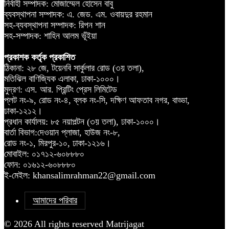
নির্বাহী সম্পাদক: মোজাম্মেল হোসেন বাবু
ব্যবস্থাপনা সম্পাদক: এ. জেড. এম. ওবায়দুর রহমান
সহ-ব্যবস্থাপনা সম্পাদক: রিপন শান
সহ-সম্পাদক: শাহিন আলম ভূঁইয়া
প্রকাশক কর্তৃক প্রকাশিত
ঠিকানা: ২৮ জে, টয়েনবি সার্কুলার রোড (৩য় তলা),
মতিঝিল বাণিজ্যিক এলাকা, ঢাকা-১০০০।
মুদ্রণ: এস. আর. প্রিন্টিং প্রেস লিমিটেড
প্লট নং-৯, রোড নং-৪, ব্লক নং-সি, দক্ষিণ আফতাব নগর, বাড্ডা,
ঢাকা-১২১২।
প্রধান কার্যালয়: ৮৫ নয়াপল্টন (৩য় তলা), ঢাকা-১০০০।
বার্তা বিভাগ:দেওয়ান প্লাজা, হাউজ নং-৮,
রোড নং-১, মিরপুর-১০, ঢাকা-১২১৬।
মোবাইল: ০১৭১২-৬০৮৮৮০
ফোন: ০১৬১২-৬০৮৮৮০
ই-মেইল: khansalimrahman22@gmail.com
আমাদের পরিবার
© 2026 All rights reserved Matrijagat