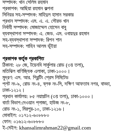
সম্পাদক: খান সেলিম রহমান
প্রকাশক: আছিয়া রহমান কল্পনা
সিনিয়র সহ-সম্পাদক: মাহিদুল হাসান সরকার
প্রধান সম্পাদক: এম. এ. এ. সৌরভ খান
নির্বাহী সম্পাদক: মোজাম্মেল হোসেন বাবু
ব্যবস্থাপনা সম্পাদক: এ. জেড. এম. ওবায়দুর রহমান
সহ-ব্যবস্থাপনা সম্পাদক: রিপন শান
সহ-সম্পাদক: শাহিন আলম ভূঁইয়া
প্রকাশক কর্তৃক প্রকাশিত
ঠিকানা: ২৮ জে, টয়েনবি সার্কুলার রোড (৩য় তলা),
মতিঝিল বাণিজ্যিক এলাকা, ঢাকা-১০০০।
মুদ্রণ: এস. আর. প্রিন্টিং প্রেস লিমিটেড
প্লট নং-৯, রোড নং-৪, ব্লক নং-সি, দক্ষিণ আফতাব নগর, বাড্ডা,
ঢাকা-১২১২।
প্রধান কার্যালয়: ৮৫ নয়াপল্টন (৩য় তলা), ঢাকা-১০০০।
বার্তা বিভাগ:দেওয়ান প্লাজা, হাউজ নং-৮,
রোড নং-১, মিরপুর-১০, ঢাকা-১২১৬।
মোবাইল: ০১৭১২-৬০৮৮৮০
ফোন: ০১৬১২-৬০৮৮৮০
ই-মেইল: khansalimrahman22@gmail.com