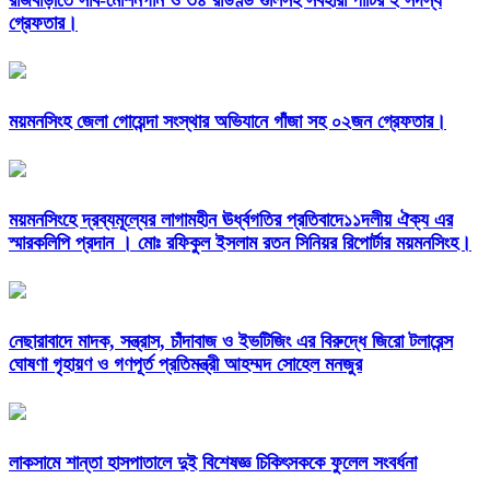
রাজবাড়ীতে সাব-মেশিনগান ও ৩৪ রাউণ্ড গুলিসহ সর্বহারা পার্টির ২ সদস্য
গ্রেফতার।
ময়মনসিংহ জেলা গোয়েন্দা সংস্থার অভিযানে গাঁজা সহ ০২জন গ্রেফতার।
ময়মনসিংহে দ্রব্যমূল্যের লাগামহীন ঊর্ধ্বগতির প্রতিবাদে১১দলীয় ঐক্য এর
স্মারকলিপি প্রদান । মোঃ রফিকুল ইসলাম রতন সিনিয়র রিপোর্টার ময়মনসিংহ।
নেছারাবাদে মাদক, সন্ত্রাস, চাঁদাবাজ ও ইভটিজিং এর বিরুদ্ধে জিরো টলারেন্স
ঘোষণা গৃহায়ণ ও গণপূর্ত প্রতিমন্ত্রী আহম্মদ সোহেল মনজুর
লাকসামে শান্তা হাসপাতালে দুই বিশেষজ্ঞ চিকিৎসককে ফুলেল সংবর্ধনা