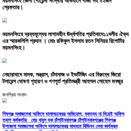
ময়মনসিংহ জেলা গোয়েন্দা সংস্থার অভিযানে গাঁজা সহ ০২জন
গ্রেফতার।
ময়মনসিংহে দ্রব্যমূল্যের লাগামহীন ঊর্ধ্বগতির প্রতিবাদে১১দলীয় ঐক্য
এর স্মারকলিপি প্রদান । মোঃ রফিকুল ইসলাম রতন সিনিয়র রিপোর্টার
ময়মনসিংহ।
নেছারাবাদে মাদক, সন্ত্রাস, চাঁদাবাজ ও ইভটিজিং এর বিরুদ্ধে জিরো
টলারেন্স ঘোষণা গৃহায়ণ ও গণপূর্ত প্রতিমন্ত্রী আহম্মদ সোহেল মনজুর
জনপ্রিয় সংবাদ
শিবগঞ্জ সমাজসেবা অফিসে দালালচক্রের অভিযোগ, বক্তব্য না দিয়েই অফিস
ত্যাগ কর্মকর্তার মোঃ বাবুল হক চাঁপাইনবাবগঞ্জ চাঁপাইনবাবগঞ্জের শিবগঞ্জ
উপজেলা সমাজসেবা অফিসে দালালচক্রের মাধ্যমে বিভিন্ন সেবা কার্যক্রম