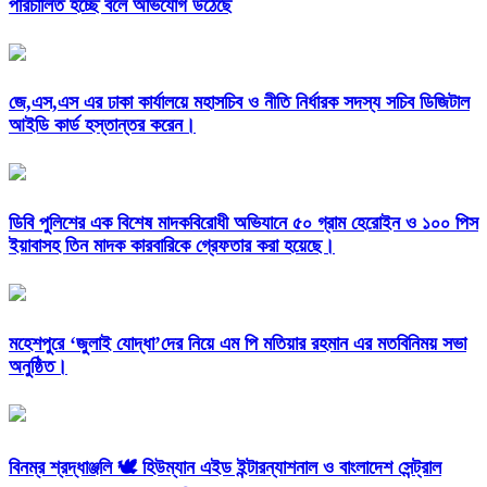
পরিচালিত হচ্ছে বলে অভিযোগ উঠেছে
জে,এস,এস এর ঢাকা কার্যালয়ে মহাসচিব ও নীতি নির্ধারক সদস্য সচিব ডিজিটাল
আইডি কার্ড হস্তান্তর করেন।
ডিবি পুলিশের এক বিশেষ মাদকবিরোধী অভিযানে ৫০ গ্রাম হেরোইন ও ১০০ পিস
ইয়াবাসহ তিন মাদক কারবারিকে গ্রেফতার করা হয়েছে।
মহেশপুরে ‘জুলাই যোদ্ধা’দের নিয়ে এম পি মতিয়ার রহমান এর মতবিনিময় সভা
অনুষ্ঠিত।
বিনম্র শ্রদ্ধাঞ্জলি 🕊️ হিউম্যান এইড ইন্টারন্যাশনাল ও বাংলাদেশ সেন্ট্রাল