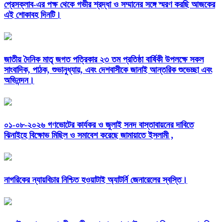
প্রেসক্লাব-এর পক্ষ থেকে গভীর শ্রদ্ধা ও সম্মানের সঙ্গে স্মরণ করছি আজকের
এই শোকাবহ দিনটি।
জাতীয় দৈনিক মাতৃ জগত পত্রিকার ২৩ তম প্রতিষ্ঠা বার্ষিকী উপলক্ষে সকল
সাংবাদিক, পাঠক, শুভানুধ্যায়, এবং দেশবাসীকে জানাই আন্তরিক শুভেচ্ছা এবং
অভিনন্দন।
০১-০৮-২০২৬ গণভোটের কার্যকর ও জুলাই সনদ বাস্তাবায়নের দাবিতে
ঝিনাইহে বিক্ষোভ মিছিল ও সমাবেশ করেছে জামায়াতে ইসলামী ,
নাগরিকের ন্যায়বিচার নিশ্চিত হওয়াটাই অ্যাটর্নি জেনারেলের স্বস্তি।