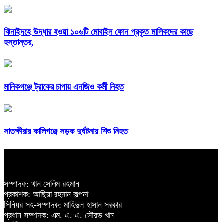
ঝিনাইদহে উদ্ধার হওয়া ১০৬টি মোবাইল ফোন প্রকৃত মালিকদের কাছে
হস্তান্তর,
মানিকগঞ্জে ট্রাকের চাপায় এনজিও কর্মী নিহত
সাতক্ষীরার কালিগঞ্জে সড়ক দুর্ঘটনায় শিশু নিহত
সম্পাদক: খান সেলিম রহমান
প্রকাশক: আছিয়া রহমান কল্পনা
সিনিয়র সহ-সম্পাদক: মাহিদুল হাসান সরকার
প্রধান সম্পাদক: এম. এ. এ. সৌরভ খান