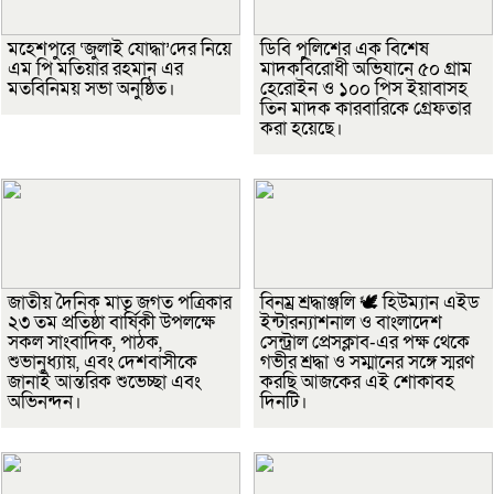
মহেশপুরে ‘জুলাই যোদ্ধা’দের নিয়ে
ডিবি পুলিশের এক বিশেষ
এম পি মতিয়ার রহমান এর
মাদকবিরোধী অভিযানে ৫০ গ্রাম
মতবিনিময় সভা অনুষ্ঠিত।
হেরোইন ও ১০০ পিস ইয়াবাসহ
তিন মাদক কারবারিকে গ্রেফতার
করা হয়েছে।
জাতীয় দৈনিক মাতৃ জগত পত্রিকার
বিনম্র শ্রদ্ধাঞ্জলি 🕊️ হিউম্যান এইড
২৩ তম প্রতিষ্ঠা বার্ষিকী উপলক্ষে
ইন্টারন্যাশনাল ও বাংলাদেশ
সকল সাংবাদিক, পাঠক,
সেন্ট্রাল প্রেসক্লাব-এর পক্ষ থেকে
শুভানুধ্যায়, এবং দেশবাসীকে
গভীর শ্রদ্ধা ও সম্মানের সঙ্গে স্মরণ
জানাই আন্তরিক শুভেচ্ছা এবং
করছি আজকের এই শোকাবহ
অভিনন্দন।
দিনটি।