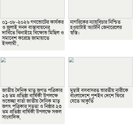
০১-০৮-২০২৬ গণভোটের কার্যকর
নাগরিকের ন্যায়বিচার নিশ্চিত
ও জুলাই সনদ বাস্তাবায়নের
হওয়াটাই অ্যাটর্নি জেনারেলের
দাবিতে ঝিনাইহে বিক্ষোভ মিছিল ও
স্বস্তি।
সমাবেশ করেছে জামায়াতে
ইসলামী ,
জাতীয় দৈনিক মাতৃ জগত পত্রিকার
মুম্বাই বসবাসরত ভারতীয় নারীকে
২৩ তম প্রতিষ্ঠা বার্ষিকী উপলক্ষে
বাংলাদেশে পুশইন দেশে ফিরে
শুভেচ্ছা বার্তা জাতীয় দৈনিক মাতৃ
যেতে আকুতি
জগৎ পত্রিকার সততা ও নিষ্ঠার ২৩
তম প্রতিষ্ঠা বার্ষিকী উপলক্ষে সকল
সাংবাদিক,