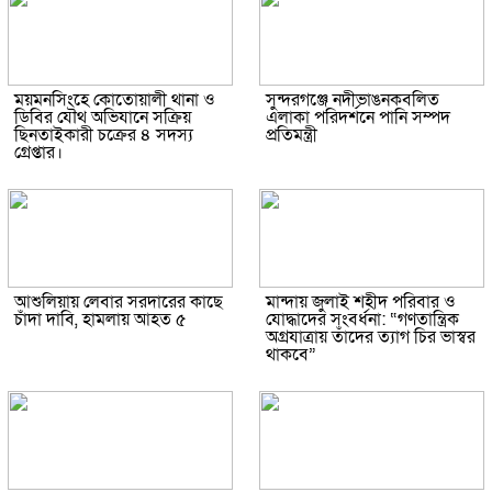
ময়মনসিংহে কোতোয়ালী থানা ও
সুন্দরগঞ্জে নদীভাঙনকবলিত
ডিবির যৌথ অভিযানে সক্রিয়
এলাকা পরিদর্শনে পানি সম্পদ
ছিনতাইকারী চক্রের ৪ সদস্য
প্রতিমন্ত্রী
গ্রেপ্তার।
আশুলিয়ায় লেবার সরদারের কাছে
মান্দায় জুলাই শহীদ পরিবার ও
চাঁদা দাবি, হামলায় আহত ৫
যোদ্ধাদের সংবর্ধনা: “গণতান্ত্রিক
অগ্রযাত্রায় তাঁদের ত্যাগ চির ভাস্বর
থাকবে”