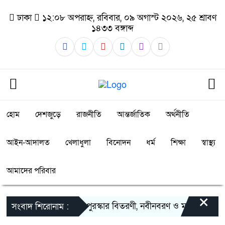
ঢাকা
১২:০৮ অপরাহ্ন, রবিবার, ০৯ অগাস্ট ২০২৬, ২৫ শ্রাবণ
১৪৩৩ বঙ্গাব্দ
হোম
দেশজুড়ে
রাজনীতি
আন্তর্জাতিক
অর্থনীতি
আইন-আদালত
খেলাধুলা
বিনোদন
ধর্ম
শিক্ষা
স্বাস্থ্য
আমাদের পরিবার
×
কাঞ্চননগর বার্ষিক পুরস্কার বিতরণী, নবীনবরণ ও মনোজ্ঞ সাংস্কৃতিক 
সংবাদ শিরোনাম :