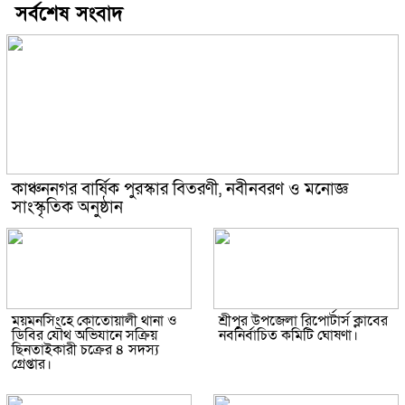
সর্বশেষ সংবাদ
কাঞ্চননগর বার্ষিক পুরস্কার বিতরণী, নবীনবরণ ও মনোজ্ঞ
সাংস্কৃতিক অনুষ্ঠান
ময়মনসিংহে কোতোয়ালী থানা ও
শ্রীপুর উপজেলা রিপোর্টার্স ক্লাবের
ডিবির যৌথ অভিযানে সক্রিয়
নবনির্বাচিত কমিটি ঘোষণা।
ছিনতাইকারী চক্রের ৪ সদস্য
গ্রেপ্তার।