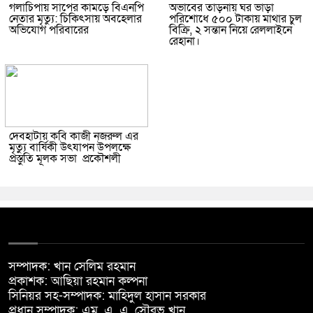
গলাচিপায় সাপের কামড়ে বিএনপি
অভাবের তাড়নায় ঘর ভাড়া
নেতার মৃত্যু: চিকিৎসায় অবহেলার
পরিশোধে ৫০০ টাকায় মাথার চুল
অভিযোগ পরিবারের
বিক্রি, ২ সন্তান নিয়ে রেললাইনে
রেহানা।
দেবহাটায় কবি কাজী নজরুল এর
মৃত্যু বার্ষিকী উৎযাপন উপলক্ষে
প্রস্তুতি মূলক সভা প্রকৌশলী
সম্পাদক: খান সেলিম রহমান
প্রকাশক: আছিয়া রহমান কল্পনা
সিনিয়র সহ-সম্পাদক: মাহিদুল হাসান সরকার
প্রধান সম্পাদক: এম. এ. এ. সৌরভ খান