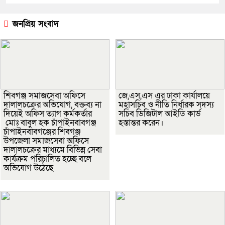
জনপ্রিয় সংবাদ
শিবগঞ্জ সমাজসেবা অফিসে
জে,এস,এস এর ঢাকা কার্যালয়ে
দালালচক্রের অভিযোগ, বক্তব্য না
মহাসচিব ও নীতি নির্ধারক সদস্য
দিয়েই অফিস ত্যাগ কর্মকর্তার
সচিব ডিজিটাল আইডি কার্ড
মোঃ বাবুল হক চাঁপাইনবাবগঞ্জ
হস্তান্তর করেন।
চাঁপাইনবাবগঞ্জের শিবগঞ্জ
উপজেলা সমাজসেবা অফিসে
দালালচক্রের মাধ্যমে বিভিন্ন সেবা
কার্যক্রম পরিচালিত হচ্ছে বলে
অভিযোগ উঠেছে