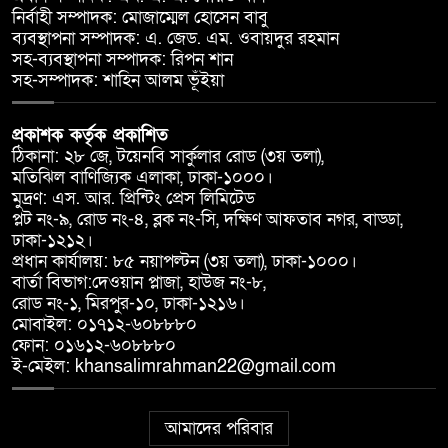
নির্বাহী সম্পাদক: মোজাম্মেল হোসেন বাবু
ব্যবস্থাপনা সম্পাদক: এ. জেড. এম. ওবায়দুর রহমান
সহ-ব্যবস্থাপনা সম্পাদক: রিপন শান
সহ-সম্পাদক: শাহিন আলম ভূঁইয়া
প্রকাশক কর্তৃক প্রকাশিত
ঠিকানা: ২৮ জে, টয়েনবি সার্কুলার রোড (৩য় তলা),
মতিঝিল বাণিজ্যিক এলাকা, ঢাকা-১০০০।
মুদ্রণ: এস. আর. প্রিন্টিং প্রেস লিমিটেড
প্লট নং-৯, রোড নং-৪, ব্লক নং-সি, দক্ষিণ আফতাব নগর, বাড্ডা,
ঢাকা-১২১২।
প্রধান কার্যালয়: ৮৫ নয়াপল্টন (৩য় তলা), ঢাকা-১০০০।
বার্তা বিভাগ:দেওয়ান প্লাজা, হাউজ নং-৮,
রোড নং-১, মিরপুর-১০, ঢাকা-১২১৬।
মোবাইল: ০১৭১২-৬০৮৮৮০
ফোন: ০১৬১২-৬০৮৮৮০
ই-মেইল: khansalimrahman22@gmail.com
আমাদের পরিবার