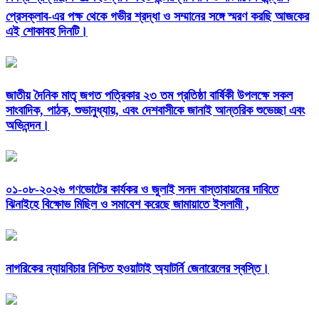
প্রেসক্লাব-এর পক্ষ থেকে গভীর শ্রদ্ধা ও সম্মানের সঙ্গে স্মরণ করছি আজকের
এই শোকাবহ দিনটি।
জাতীয় দৈনিক মাতৃ জগত পত্রিকার ২৩ তম প্রতিষ্ঠা বার্ষিকী উপলক্ষে সকল
সাংবাদিক, পাঠক, শুভানুধ্যায়, এবং দেশবাসীকে জানাই আন্তরিক শুভেচ্ছা এবং
অভিনন্দন।
০১-০৮-২০২৬ গণভোটের কার্যকর ও জুলাই সনদ বাস্তাবায়নের দাবিতে
ঝিনাইহে বিক্ষোভ মিছিল ও সমাবেশ করেছে জামায়াতে ইসলামী ,
নাগরিকের ন্যায়বিচার নিশ্চিত হওয়াটাই অ্যাটর্নি জেনারেলের স্বস্তি।