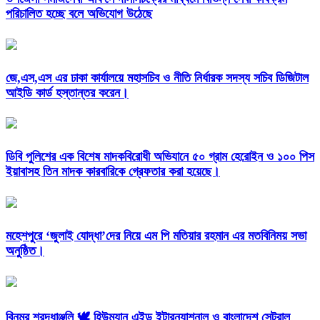
পরিচালিত হচ্ছে বলে অভিযোগ উঠেছে
জে,এস,এস এর ঢাকা কার্যালয়ে মহাসচিব ও নীতি নির্ধারক সদস্য সচিব ডিজিটাল
আইডি কার্ড হস্তান্তর করেন।
ডিবি পুলিশের এক বিশেষ মাদকবিরোধী অভিযানে ৫০ গ্রাম হেরোইন ও ১০০ পিস
ইয়াবাসহ তিন মাদক কারবারিকে গ্রেফতার করা হয়েছে।
মহেশপুরে ‘জুলাই যোদ্ধা’দের নিয়ে এম পি মতিয়ার রহমান এর মতবিনিময় সভা
অনুষ্ঠিত।
বিনম্র শ্রদ্ধাঞ্জলি 🕊️ হিউম্যান এইড ইন্টারন্যাশনাল ও বাংলাদেশ সেন্ট্রাল