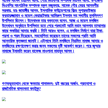
সাবেক সাংসদ ইয়াসিন আলী, পৌর বিএনপির সম্পাদক মহসিন আলী, উপজেলা
বিএনপির সাংগঠনিক সম্পাদক বকুল মজুমদার, সাবেক পৌর মেয়র আলমগীর
সরকার, ডাঃ জাহাঙ্গীর আলম, ইসলামিক ফাউন্ডেশনের ফিল্ড সুপারভাইজার
ফরহাদুজ্জামান ও মডেল কেয়ারটেকার আমিরুল ইসলাম সহ স্থানীয় মুসল্লিগণ
উপস্থিত ছিলেন। উদ্বোধক তার বক্তব্যে বলেন, আজ এ মডেল মসজিদ
উদ্বোধন অনুষ্ঠানে উপস্থিত হতে পেরে প্রথমেই আমি মহান আল্লাহ তাআলার
কাছে শুকরিয়া আদায় করছি। তিনি আরও বলেন, এ মসজিদ নির্মাণে যারা টাকা-
পয়সা ও শ্রম দিয়েছেন, সহযোগিতা করেছেন তাদের সকলের প্রতি আমি
আন্তরিক কৃতজ্ঞতা জানাই। এইসাথে তিনি মসজিদে নিয়মিত নামাজ আদায় ও
মসজিদের রক্ষণাবেক্ষণ করার জন্য সকলের দৃষ্টি আকর্ষণ করেন। পরে জুম্মার
নামাজে ইমামতি করেন হাফেজ মাওলানা মাহাবুব আলম।
গণঅভ্যুত্থান থেকে ক্ষমতার পালাবদল: দুই বছরের অর্জন, প্রত্যাশা ও
রাজনৈতিক বাস্তবতা কতটুকু?