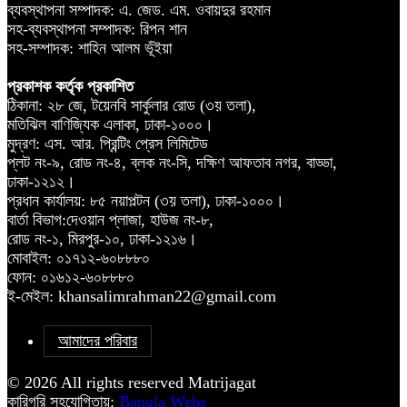
ব্যবস্থাপনা সম্পাদক: এ. জেড. এম. ওবায়দুর রহমান
সহ-ব্যবস্থাপনা সম্পাদক: রিপন শান
সহ-সম্পাদক: শাহিন আলম ভূঁইয়া
প্রকাশক কর্তৃক প্রকাশিত
ঠিকানা: ২৮ জে, টয়েনবি সার্কুলার রোড (৩য় তলা),
মতিঝিল বাণিজ্যিক এলাকা, ঢাকা-১০০০।
মুদ্রণ: এস. আর. প্রিন্টিং প্রেস লিমিটেড
প্লট নং-৯, রোড নং-৪, ব্লক নং-সি, দক্ষিণ আফতাব নগর, বাড্ডা,
ঢাকা-১২১২।
প্রধান কার্যালয়: ৮৫ নয়াপল্টন (৩য় তলা), ঢাকা-১০০০।
বার্তা বিভাগ:দেওয়ান প্লাজা, হাউজ নং-৮,
রোড নং-১, মিরপুর-১০, ঢাকা-১২১৬।
মোবাইল: ০১৭১২-৬০৮৮৮০
ফোন: ০১৬১২-৬০৮৮৮০
ই-মেইল: khansalimrahman22@gmail.com
আমাদের পরিবার
© 2026 All rights reserved Matrijagat
কারিগরি সহযোগিতায়:
Bangla Webs