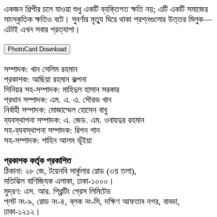
একজন শিল্পীর চলে যাওয়া শুধু একটি ব্যক্তিগত ক্ষতি নয়; এটি একটি সমাজের
সাংস্কৃতিক ক্ষতিও বটে। সুবর্ণার মৃত্যু ঘিরে থাকা প্রশ্নগুলোর উত্তর মিলুক—
এটাই এখন সবার প্রত্যাশা।
PhotoCard Download
সম্পাদক: খান সেলিম রহমান
প্রকাশক: আছিয়া রহমান কল্পনা
সিনিয়র সহ-সম্পাদক: মাহিদুল হাসান সরকার
প্রধান সম্পাদক: এম. এ. এ. সৌরভ খান
নির্বাহী সম্পাদক: মোজাম্মেল হোসেন বাবু
ব্যবস্থাপনা সম্পাদক: এ. জেড. এম. ওবায়দুর রহমান
সহ-ব্যবস্থাপনা সম্পাদক: রিপন শান
সহ-সম্পাদক: শাহিন আলম ভূঁইয়া
প্রকাশক কর্তৃক প্রকাশিত
ঠিকানা: ২৮ জে, টয়েনবি সার্কুলার রোড (৩য় তলা),
মতিঝিল বাণিজ্যিক এলাকা, ঢাকা-১০০০।
মুদ্রণ: এস. আর. প্রিন্টিং প্রেস লিমিটেড
প্লট নং-৯, রোড নং-৪, ব্লক নং-সি, দক্ষিণ আফতাব নগর, বাড্ডা,
ঢাকা-১২১২।