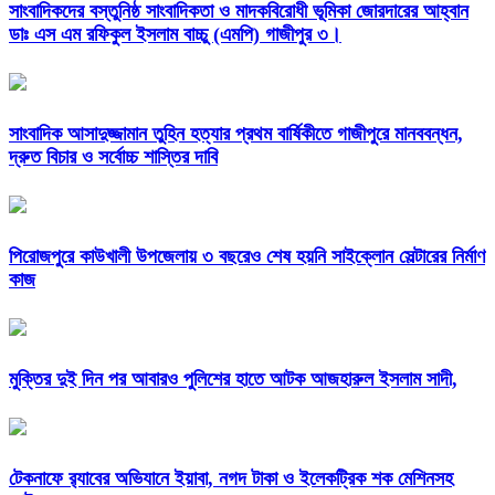
সাংবাদিকদের বস্তুনিষ্ঠ সাংবাদিকতা ও মাদকবিরোধী ভূমিকা জোরদারের আহ্বান
ডাঃ এস এম রফিকুল ইসলাম বাচ্চু (এমপি) গাজীপুর ৩।
সাংবাদিক আসাদুজ্জামান তুহিন হত্যার প্রথম বার্ষিকীতে গাজীপুরে মানববন্ধন,
দ্রুত বিচার ও সর্বোচ্চ শাস্তির দাবি
পিরোজপুরে কাউখালী উপজেলায় ৩ বছরেও শেষ হয়নি সাইক্লোন সেল্টারের নির্মাণ
কাজ
মুক্তির দুই দিন পর আবারও পুলিশের হাতে আটক আজহারুল ইসলাম সাদী,
টেকনাফে র‌্যাবের অভিযানে ইয়াবা, নগদ টাকা ও ইলেকট্রিক শক মেশিনসহ