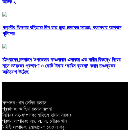
আটক ২
পল্লবীর ঝিলপার বস্তিতে দিন-রাত জুয়া-মাদকের আড্ডা, ব্যবস্থার আশ্বাস
পুলিশের
চট্টগ্রামের চন্দনাইশ উপজেলার কাঞ্চনাবাদ এলাকায় এক নারীর বিরুদ্ধে বিয়ের
নামে ভ’য়ংকর প্রতারণা ও কোটি টাকার ‘কাবিন ব্যবসা’ করার চাঞ্চল্যকর
অভিযোগ উঠেছে
সম্পাদক: খান সেলিম রহমান
প্রকাশক: আছিয়া রহমান কল্পনা
সিনিয়র সহ-সম্পাদক: মাহিদুল হাসান সরকার
প্রধান সম্পাদক: এম. এ. এ. সৌরভ খান
নির্বাহী সম্পাদক: মোজাম্মেল হোসেন বাবু