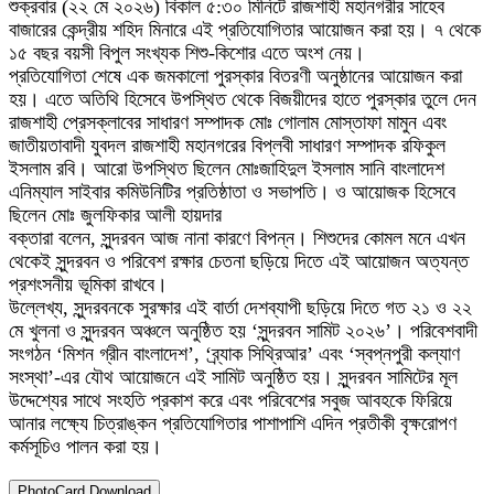
শুক্রবার (২২ মে ২০২৬) বিকাল ৫:৩০ মিনিটে রাজশাহী মহানগরীর সাহেব
বাজারের কেন্দ্রীয় শহিদ মিনারে এই প্রতিযোগিতার আয়োজন করা হয়। ৭ থেকে
১৫ বছর বয়সী বিপুল সংখ্যক শিশু-কিশোর এতে অংশ নেয়।
প্রতিযোগিতা শেষে এক জমকালো পুরস্কার বিতরণী অনুষ্ঠানের আয়োজন করা
হয়। এতে অতিথি হিসেবে উপস্থিত থেকে বিজয়ীদের হাতে পুরস্কার তুলে দেন
রাজশাহী প্রেসক্লাবের সাধারণ সম্পাদক মোঃ গোলাম মোস্তাফা মামুন এবং
জাতীয়তাবাদী যুবদল রাজশাহী মহানগরের বিপ্লবী সাধারণ সম্পাদক রফিকুল
ইসলাম রবি। আরো উপস্থিত ছিলেন মোঃজাহিদুল ইসলাম সানি বাংলাদেশ
এনিম্যাল সাইবার কমিউনিটির প্রতিষ্ঠাতা ও সভাপতি। ও আয়োজক হিসেবে
ছিলেন মোঃ জুলফিকার আলী হায়দার
বক্তারা বলেন, সুন্দরবন আজ নানা কারণে বিপন্ন। শিশুদের কোমল মনে এখন
থেকেই সুন্দরবন ও পরিবেশ রক্ষার চেতনা ছড়িয়ে দিতে এই আয়োজন অত্যন্ত
প্রশংসনীয় ভূমিকা রাখবে।
উল্লেখ্য, সুন্দরবনকে সুরক্ষার এই বার্তা দেশব্যাপী ছড়িয়ে দিতে গত ২১ ও ২২
মে খুলনা ও সুন্দরবন অঞ্চলে অনুষ্ঠিত হয় ‘সুন্দরবন সামিট ২০২৬’। পরিবেশবাদী
সংগঠন ‘মিশন গ্রীন বাংলাদেশ’, ‘ব্র্যাক সিথ্রিআর’ এবং ‘স্বপ্নপুরী কল্যাণ
সংস্থা’-এর যৌথ আয়োজনে এই সামিট অনুষ্ঠিত হয়। সুন্দরবন সামিটের মূল
উদ্দেশ্যের সাথে সংহতি প্রকাশ করে এবং পরিবেশের সবুজ আবহকে ফিরিয়ে
আনার লক্ষ্যে চিত্রাঙ্কন প্রতিযোগিতার পাশাপাশি এদিন প্রতীকী বৃক্ষরোপণ
কর্মসূচিও পালন করা হয়।
PhotoCard Download