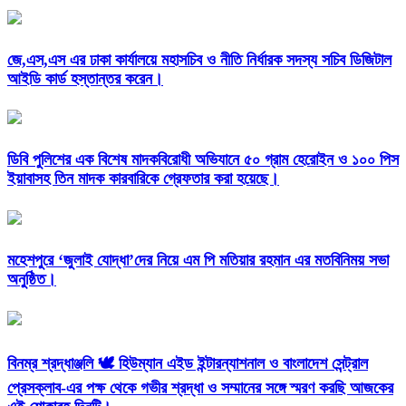
জে,এস,এস এর ঢাকা কার্যালয়ে মহাসচিব ও নীতি নির্ধারক সদস্য সচিব ডিজিটাল
আইডি কার্ড হস্তান্তর করেন।
ডিবি পুলিশের এক বিশেষ মাদকবিরোধী অভিযানে ৫০ গ্রাম হেরোইন ও ১০০ পিস
ইয়াবাসহ তিন মাদক কারবারিকে গ্রেফতার করা হয়েছে।
মহেশপুরে ‘জুলাই যোদ্ধা’দের নিয়ে এম পি মতিয়ার রহমান এর মতবিনিময় সভা
অনুষ্ঠিত।
বিনম্র শ্রদ্ধাঞ্জলি 🕊️ হিউম্যান এইড ইন্টারন্যাশনাল ও বাংলাদেশ সেন্ট্রাল
প্রেসক্লাব-এর পক্ষ থেকে গভীর শ্রদ্ধা ও সম্মানের সঙ্গে স্মরণ করছি আজকের