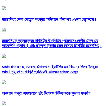
ময়মনসিংহ জেলা গোয়েন্দা সংস্থার অভিযানে গাঁজা সহ ০২জন গ্রেফতার।
ময়মনসিংহে দ্রব্যমূল্যের লাগামহীন ঊর্ধ্বগতির প্রতিবাদে১১দলীয় ঐক্য এর
স্মারকলিপি প্রদান । মোঃ রফিকুল ইসলাম রতন সিনিয়র রিপোর্টার ময়মনসিংহ।
নেছারাবাদে মাদক, সন্ত্রাস, চাঁদাবাজ ও ইভটিজিং এর বিরুদ্ধে জিরো টলারেন্স
ঘোষণা গৃহায়ণ ও গণপূর্ত প্রতিমন্ত্রী আহম্মদ সোহেল মনজুর
লাকসামে শান্তা হাসপাতালে দুই বিশেষজ্ঞ চিকিৎসককে ফুলেল সংবর্ধনা