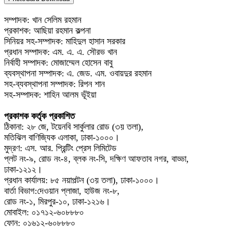
সম্পাদক: খান সেলিম রহমান
প্রকাশক: আছিয়া রহমান কল্পনা
সিনিয়র সহ-সম্পাদক: মাহিদুল হাসান সরকার
প্রধান সম্পাদক: এম. এ. এ. সৌরভ খান
নির্বাহী সম্পাদক: মোজাম্মেল হোসেন বাবু
ব্যবস্থাপনা সম্পাদক: এ. জেড. এম. ওবায়দুর রহমান
সহ-ব্যবস্থাপনা সম্পাদক: রিপন শান
সহ-সম্পাদক: শাহিন আলম ভূঁইয়া
প্রকাশক কর্তৃক প্রকাশিত
ঠিকানা: ২৮ জে, টয়েনবি সার্কুলার রোড (৩য় তলা),
মতিঝিল বাণিজ্যিক এলাকা, ঢাকা-১০০০।
মুদ্রণ: এস. আর. প্রিন্টিং প্রেস লিমিটেড
প্লট নং-৯, রোড নং-৪, ব্লক নং-সি, দক্ষিণ আফতাব নগর, বাড্ডা,
ঢাকা-১২১২।
প্রধান কার্যালয়: ৮৫ নয়াপল্টন (৩য় তলা), ঢাকা-১০০০।
বার্তা বিভাগ:দেওয়ান প্লাজা, হাউজ নং-৮,
রোড নং-১, মিরপুর-১০, ঢাকা-১২১৬।
মোবাইল: ০১৭১২-৬০৮৮৮০
ফোন: ০১৬১২-৬০৮৮৮০