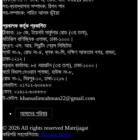
সহ-ব্যবস্থাপনা সম্পাদক: রিপন শান
সহ-সম্পাদক: শাহিন আলম ভূঁইয়া
প্রকাশক কর্তৃক প্রকাশিত
ঠিকানা: ২৮ জে, টয়েনবি সার্কুলার রোড (৩য় তলা),
মতিঝিল বাণিজ্যিক এলাকা, ঢাকা-১০০০।
মুদ্রণ: এস. আর. প্রিন্টিং প্রেস লিমিটেড
প্লট নং-৯, রোড নং-৪, ব্লক নং-সি, দক্ষিণ আফতাব নগর, বাড্ডা,
ঢাকা-১২১২।
প্রধান কার্যালয়: ৮৫ নয়াপল্টন (৩য় তলা), ঢাকা-১০০০।
বার্তা বিভাগ:দেওয়ান প্লাজা, হাউজ নং-৮,
রোড নং-১, মিরপুর-১০, ঢাকা-১২১৬।
মোবাইল: ০১৭১২-৬০৮৮৮০
ফোন: ০১৬১২-৬০৮৮৮০
ই-মেইল: khansalimrahman22@gmail.com
আমাদের পরিবার
© 2026 All rights reserved Matrijagat
কারিগরি সহযোগিতায়:
Bangla Webs