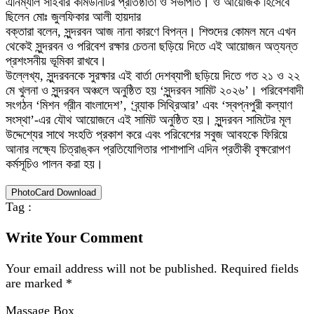
এনিম্যাল সাইবার কমিউনিটির প্রতিষ্ঠাতা ও সভাপতি। ও আয়োজক হিসেবে
ছিলেন মোঃ জুলফিকার আলী হায়দার
বক্তারা বলেন, সুন্দরবন আজ নানা কারণে বিপন্ন। শিশুদের কোমল মনে এখন
থেকেই সুন্দরবন ও পরিবেশ রক্ষার চেতনা ছড়িয়ে দিতে এই আয়োজন অত্যন্ত
প্রশংসনীয় ভূমিকা রাখবে।
উল্লেখ্য, সুন্দরবনকে সুরক্ষার এই বার্তা দেশব্যাপী ছড়িয়ে দিতে গত ২১ ও ২২
মে খুলনা ও সুন্দরবন অঞ্চলে অনুষ্ঠিত হয় ‘সুন্দরবন সামিট ২০২৬’। পরিবেশবাদী
সংগঠন ‘মিশন গ্রীন বাংলাদেশ’, ‘ব্র্যাক সিথ্রিআর’ এবং ‘স্বপ্নপুরী কল্যাণ
সংস্থা’-এর যৌথ আয়োজনে এই সামিট অনুষ্ঠিত হয়। সুন্দরবন সামিটের মূল
উদ্দেশ্যের সাথে সংহতি প্রকাশ করে এবং পরিবেশের সবুজ আবহকে ফিরিয়ে
আনার লক্ষ্যে চিত্রাঙ্কন প্রতিযোগিতার পাশাপাশি এদিন প্রতীকী বৃক্ষরোপণ
কর্মসূচিও পালন করা হয়।
PhotoCard Download
Tag :
Write Your Comment
Your email address will not be published.
Required fields
are marked
*
Massage Box