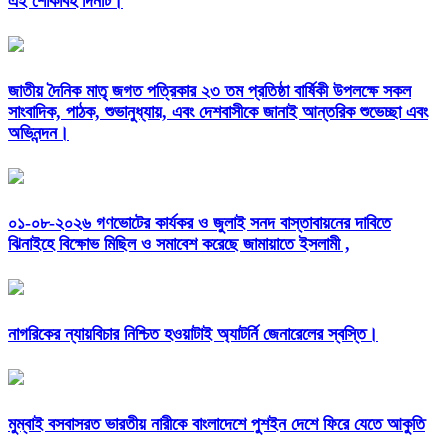
এই শোকাবহ দিনটি।
জাতীয় দৈনিক মাতৃ জগত পত্রিকার ২৩ তম প্রতিষ্ঠা বার্ষিকী উপলক্ষে সকল
সাংবাদিক, পাঠক, শুভানুধ্যায়, এবং দেশবাসীকে জানাই আন্তরিক শুভেচ্ছা এবং
অভিনন্দন।
০১-০৮-২০২৬ গণভোটের কার্যকর ও জুলাই সনদ বাস্তাবায়নের দাবিতে
ঝিনাইহে বিক্ষোভ মিছিল ও সমাবেশ করেছে জামায়াতে ইসলামী ,
নাগরিকের ন্যায়বিচার নিশ্চিত হওয়াটাই অ্যাটর্নি জেনারেলের স্বস্তি।
মুম্বাই বসবাসরত ভারতীয় নারীকে বাংলাদেশে পুশইন দেশে ফিরে যেতে আকুতি