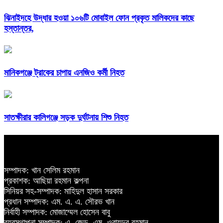
ঝিনাইদহে উদ্ধার হওয়া ১০৬টি মোবাইল ফোন প্রকৃত মালিকদের কাছে
হস্তান্তর,
মানিকগঞ্জে ট্রাকের চাপায় এনজিও কর্মী নিহত
সাতক্ষীরার কালিগঞ্জে সড়ক দুর্ঘটনায় শিশু নিহত
সম্পাদক: খান সেলিম রহমান
প্রকাশক: আছিয়া রহমান কল্পনা
সিনিয়র সহ-সম্পাদক: মাহিদুল হাসান সরকার
প্রধান সম্পাদক: এম. এ. এ. সৌরভ খান
নির্বাহী সম্পাদক: মোজাম্মেল হোসেন বাবু
ব্যবস্থাপনা সম্পাদক: এ. জেড. এম. ওবায়দুর রহমান